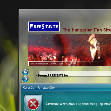
forum.FREESTATE.hu
Keresés
Felhasználók
Üdvözlünk a fórumon!
(
Bejelentkezés
|
Regisztrác