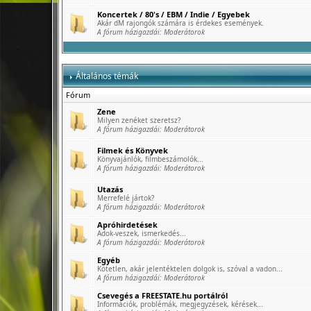
Koncertek / 80's / EBM / Indie / Egyebek
Akár dM rajongók számára is érdekes események.
A fórum házigazdái:
Moderátorok
Általános témák
Fórum
Zene
Milyen zenéket szeretsz?
A fórum házigazdái:
Moderátorok
Filmek és Könyvek
Könyvajánlók, filmbeszámolók...
A fórum házigazdái:
Moderátorok
Utazás
Merrefelé jártok?
A fórum házigazdái:
Moderátorok
Apróhirdetések
Adok-veszek, ismerkedés...
A fórum házigazdái:
Moderátorok
Egyéb
Kötetlen, akár jelentéktelen dolgok is, szóval a vadon...
A fórum házigazdái:
Moderátorok
Csevegés a FREESTATE.hu portálról
Információk, problémák, megjegyzések, kérések...