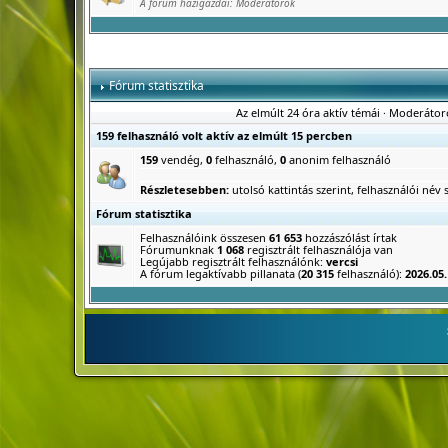
A fórum házigazdái:
Moderátorok
Fórum statisztika
Az elmúlt 24 óra aktív témái
·
Moderátor
159 felhasználó volt aktív az elmúlt 15 percben
159
vendég,
0
felhasználó,
0
anonim felhasználó
Részletesebben:
utolsó kattintás szerint
,
felhasználói név s
Fórum statisztika
Felhasználóink összesen
61 653
hozzászólást írtak
Fórumunknak
1 068
regisztrált felhasználója van
Legújabb regisztrált felhasználónk:
vercsi
A fórum legaktívabb pillanata (
20 315
felhasználó):
2026.05.