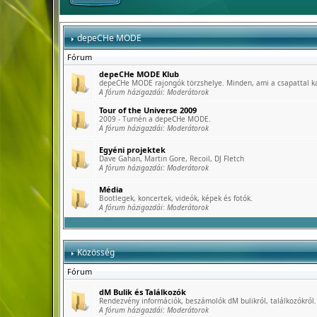
depeCHe MODE
Fórum
depeCHe MODE Klub
depeCHe MODE rajongók törzshelye. Minden, ami a csapattal k
A fórum házigazdái:
Moderátorok
Tour of the Universe 2009
2009 - Turnén a depeCHe MODE.
A fórum házigazdái:
Moderátorok
Egyéni projektek
Dave Gahan, Martin Gore, Recoil, DJ Fletch
A fórum házigazdái:
Moderátorok
Média
Bootlegek, koncertek, videók, képek és fotók.
A fórum házigazdái:
Moderátorok
Közösség
Fórum
dM Bulik és Találkozók
Rendezvény információk, beszámolók dM bulikról, találkozókról.
A fórum házigazdái:
Moderátorok