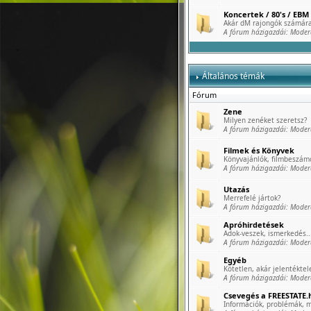
Koncertek / 80's / EBM 
Akár dM rajongók számára
A fórum házigazdái:
Moder
Általános témák
Fórum
Zene
Milyen zenéket szeretsz?
A fórum házigazdái:
Moder
Filmek és Könyvek
Könyvajánlók, filmbeszámo
A fórum házigazdái:
Moder
Utazás
Merrefelé jártok?
A fórum házigazdái:
Moder
Apróhirdetések
Adok-veszek, ismerkedés..
A fórum házigazdái:
Moder
Egyéb
Kötetlen, akár jelentéktele
A fórum házigazdái:
Moder
Csevegés a FREESTATE.h
Információk, problémák, m