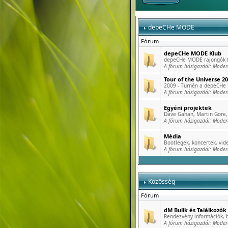
depeCHe MODE
Fórum
depeCHe MODE Klub
depeCHe MODE rajongók tö
A fórum házigazdái:
Moder
Tour of the Universe 2
2009 - Turnén a depeCHe
A fórum házigazdái:
Moder
Egyéni projektek
Dave Gahan, Martin Gore, 
A fórum házigazdái:
Moder
Média
Bootlegek, koncertek, vide
A fórum házigazdái:
Moder
Közösség
Fórum
dM Bulik és Találkozók
Rendezvény információk, b
A fórum házigazdái:
Moder