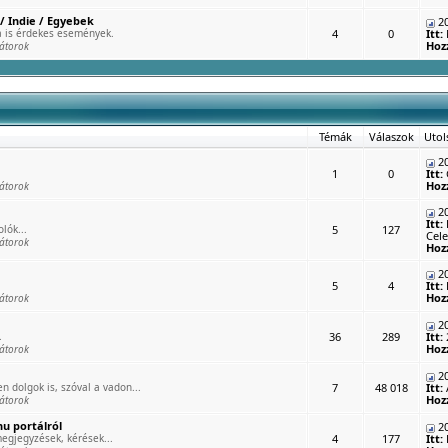
/ Indie / Egyebek
20
 is érdekes események.
4
0
Itt:
Hoz
átorok
Témák
Válaszok
Utol
20
1
0
Itt:
Hoz
átorok
20
Itt:
lók...
5
127
Cele
átorok
Hoz
20
5
4
Itt:
Hoz
átorok
20
.
36
289
Itt:
Hoz
átorok
20
n dolgok is, szóval a vadon...
7
48 018
Itt:
Hoz
átorok
u portálról
20
egjegyzések, kérések...
4
177
Itt: