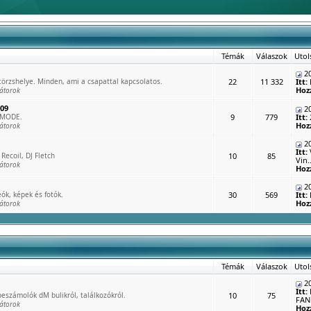
Témák
Válaszok
Utol
20
rzshelye. Minden, ami a csapattal kapcsolatos.
22
11 332
Itt:
Hoz
átorok
009
20
 MODE.
9
779
Itt:
Hoz
átorok
20
Itt:
Recoil, DJ Fletch
10
85
Vin..
átorok
Hoz
20
ók, képek és fotók.
30
569
Itt:
Hoz
átorok
Témák
Válaszok
Utol
20
Itt:
eszámolók dM bulikról, találkozókról.
10
75
FAN 
átorok
Hoz