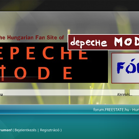
hu
forum.FREESTATE.hu - H
órumon!
(
Bejelentkezés
|
Regisztráció
)