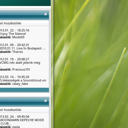
só hozzászólás
13.01. 22. - 18:25:16
Enjoy The Silence!
zászóló:
Mode93
12.01. 09. - 20:42:31
2010.01.11. Live In Budapest -...
zászóló:
Tharsis
12.01. 19. - 20:08:27
VCMG név alatt jelenik meg
.
zászóló:
Precious101
12.03. 14. - 10:45:20
Érdekességek a Soundcloud-on
zászóló:
casey_fake
só hozzászólás
13.02. 24. - 09:45:04
MOONDAWN DEPECHE MODE
CLUB...
zászóló:
zsola