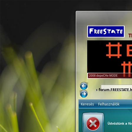
forum.FREESTATE.
Keresés
Felhasználók
Üdvözlünk a f