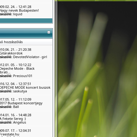
09.02. 24. - 12:41:28
Nagy nevek Budapesten!
zászóló:
liquid
só hozzászólás
10.06. 21. - 21:20:38
Gitárakkordok
zászóló:
DevotedViolator- girl
12.01. 05. - 10:12:22
Depeche Mode - Black
brati...
zászóló:
Precious101
16.12. 04. - 12:37:51
DEPECHE MODE koncert buszok
zászóló:
saskutya
17.05. 12. - 11:12:09
2017 Budapest koncertjegy
zászóló:
Ball
14.01. 16. - 14:48:28
A Fekete Sereg :)
zászóló:
Angelus
09.07. 17. - 12:04:31
Freestate.hu