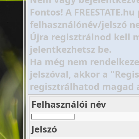
Fontos! A FREESTATE.hu 
felhasználónév/jelszó ne
Újra regisztrálnod kell
jelentkezhetsz be.
Ha még nem rendelkezel 
jelszóval, akkor a "Regi
regisztrálhatod magad 
Felhasználói név
Jelszó