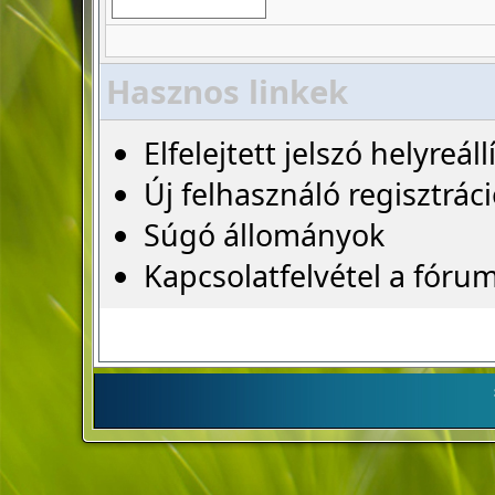
Hasznos linkek
Elfelejtett jelszó helyreáll
Új felhasználó regisztrác
Súgó állományok
Kapcsolatfelvétel a fóru