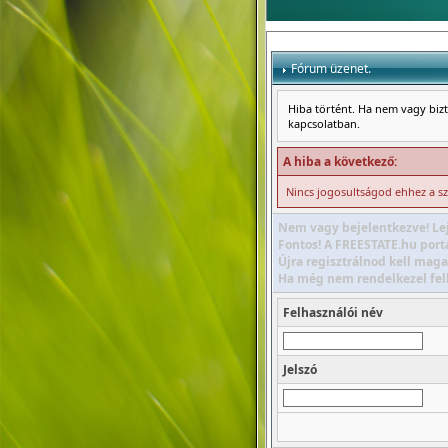
Fórum üzenet.
Hiba történt. Ha nem vagy bizto
kapcsolatban.
A hiba a következő:
Nincs jogosultságod ehhez a s
Nem vagy bejelentkezve! Lej
Fontos! A FREESTATE.hu portá
Újra regisztrálnod kell maga
Ha még nem rendelkezel felha
Felhasználói név
Jelszó