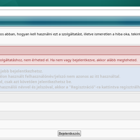
s abban, hogyan kell használni ezt a szolgáltatást, illetve ismeretlen a hiba oka, teki
zolgáltatáshoz, nem érheted el. Ha nem vagy bejelentkezve, akkor alább megteheted.
jebb bejelentkezhetsz.
lon használt felhasználónév/jelszó nem azonos az itt használtal.
d, csak azt követően jelentkezhetsz be.
sználói névvel és jelszóval, akkor a "Regisztráció"-ra kattintva regisztr