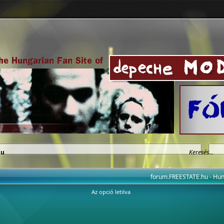
hu
forum.FREESTATE.hu - H
Az opció letilva