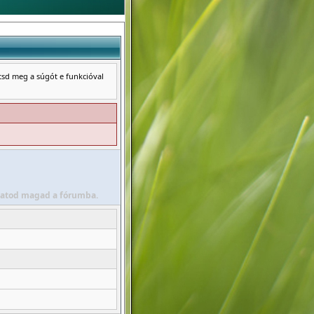
ntsd meg a súgót e funkcióval
álhatod magad a fórumba.