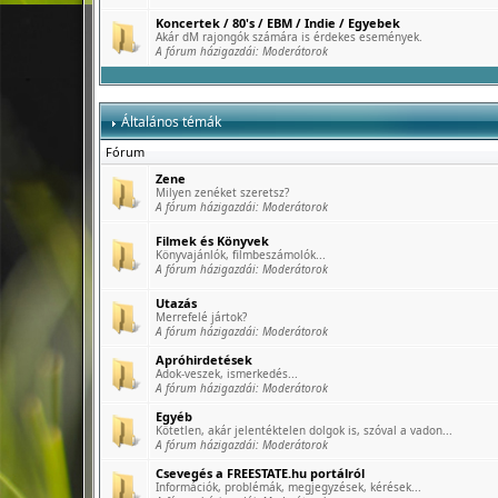
Koncertek / 80's / EBM / Indie / Egyebek
Akár dM rajongók számára is érdekes események.
A fórum házigazdái:
Moderátorok
Általános témák
Fórum
Zene
Milyen zenéket szeretsz?
A fórum házigazdái:
Moderátorok
Filmek és Könyvek
Könyvajánlók, filmbeszámolók...
A fórum házigazdái:
Moderátorok
Utazás
Merrefelé jártok?
A fórum házigazdái:
Moderátorok
Apróhirdetések
Adok-veszek, ismerkedés...
A fórum házigazdái:
Moderátorok
Egyéb
Kötetlen, akár jelentéktelen dolgok is, szóval a vadon...
A fórum házigazdái:
Moderátorok
Csevegés a FREESTATE.hu portálról
Információk, problémák, megjegyzések, kérések...