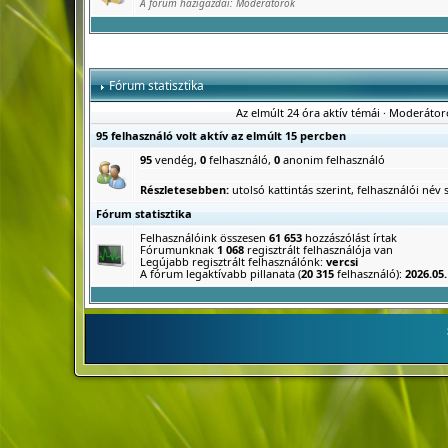
A fórum házigazdái:
Moderátorok
Fórum statisztika
Az elmúlt 24 óra aktív témái
·
Moderátor
95 felhasználó volt aktív az elmúlt 15 percben
95
vendég,
0
felhasználó,
0
anonim felhasználó
Részletesebben:
utolsó kattintás szerint
,
felhasználói név s
Fórum statisztika
Felhasználóink összesen
61 653
hozzászólást írtak
Fórumunknak
1 068
regisztrált felhasználója van
Legújabb regisztrált felhasználónk:
vercsi
A fórum legaktívabb pillanata (
20 315
felhasználó):
2026.05.