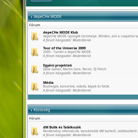
depeCHe MODE
Fórum
depeCHe MODE Klub
depeCHe MODE rajongók törzshelye. Minden, ami a csapattal k
A fórum házigazdái:
Moderátorok
Tour of the Universe 2009
2009 - Turnén a depeCHe MODE.
A fórum házigazdái:
Moderátorok
Egyéni projektek
Dave Gahan, Martin Gore, Recoil, DJ Fletch
A fórum házigazdái:
Moderátorok
Média
Bootlegek, koncertek, videók, képek és fotók.
A fórum házigazdái:
Moderátorok
Közösség
Fórum
dM Bulik és Találkozók
Rendezvény információk, beszámolók dM bulikról, találkozókról.
A fórum házigazdái:
Moderátorok