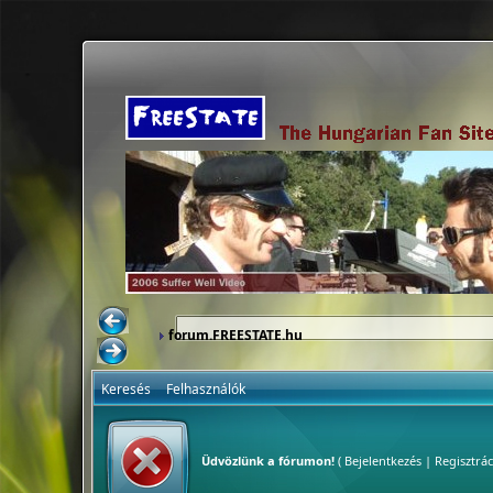
forum.FREESTATE.hu
Keresés
Felhasználók
Üdvözlünk a fórumon!
(
Bejelentkezés
|
Regisztrác