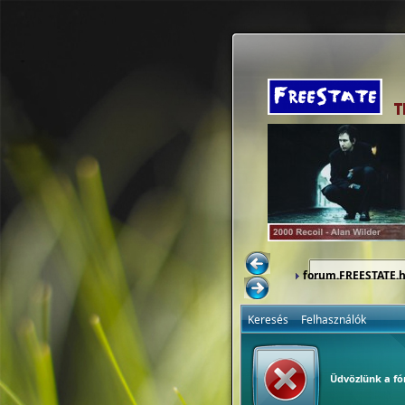
forum.FREESTATE.
Keresés
Felhasználók
Üdvözlünk a f