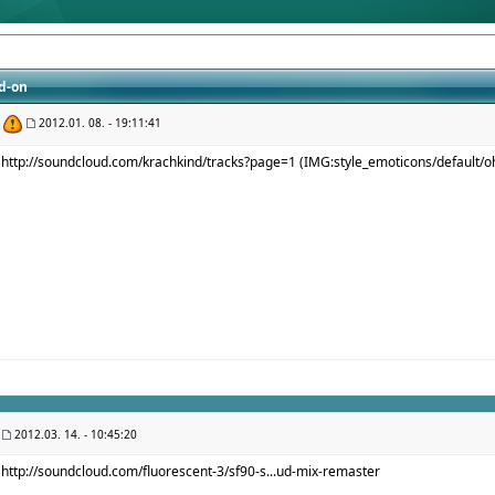
d-on
2012.01. 08. - 19:11:41
http://soundcloud.com/krachkind/tracks?page=1
(IMG:
style_emoticons/default/o
2012.03. 14. - 10:45:20
http://soundcloud.com/fluorescent-3/sf90-s...ud-mix-remaster