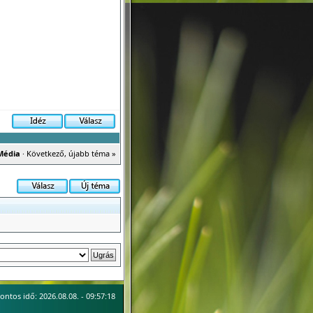
Média
·
Következő, újabb téma »
ontos idő: 2026.08.08. - 09:57:18