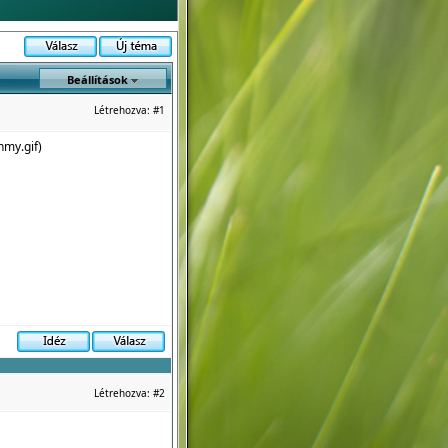
Beállítások
Létrehozva:
#1
hmy.gif
)
Létrehozva:
#2