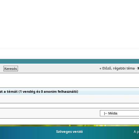
« Előző, régebbi téma
·
ezt a témát (1 vendég és 0 anonim felhasználó)
Szöveges verzió
A p