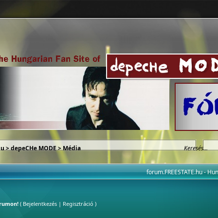
hu
>
depeCHe MODE
>
Média
forum.FREESTATE.hu - H
órumon!
(
Bejelentkezés
|
Regisztráció
)