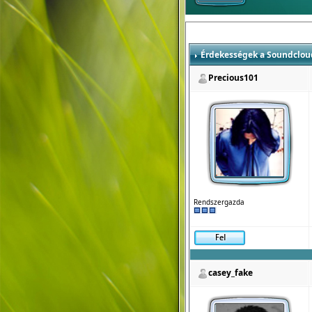
Érdekességek a Soundclou
Precious101
Rendszergazda
casey_fake