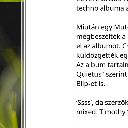
techno albuma a
Miután egy Mute 
megbeszélték a 
el az albumot. 
küldözgették eg
Az album tartal
Quietus” szerint
Blip-et is.
‘Ssss’, dalszerz
mixed: Timothy 