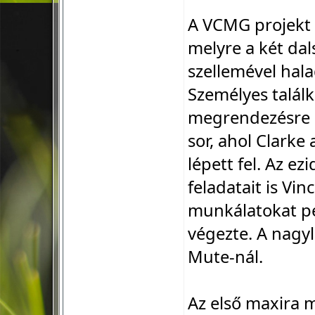
A VCMG projekt 
melyre a két dals
szellemével hala
Személyes talál
megrendezésre k
sor, ahol Clarke
lépett fel. Az e
feladatait is Vin
munkálatokat pe
végezte. A nagy
Mute-nál.
Az első maxira m