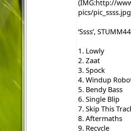
(IMG:
http://www
pics/pic_ssss.jpg
‘Ssss’, STUMM44
1. Lowly
2. Zaat
3. Spock
4. Windup Robo
5. Bendy Bass
6. Single Blip
7. Skip This Trac
8. Aftermaths
9. Recycle