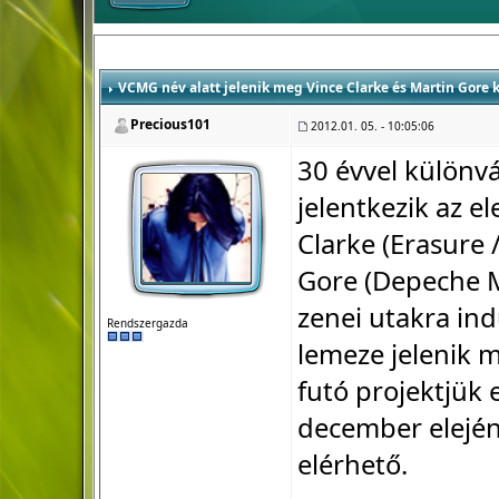
VCMG név alatt jelenik meg Vince Clarke és Martin Gore
Precious101
2012.01. 05. - 10:05:06
30 évvel különv
jelentkezik az e
Clarke (Erasure
Gore (Depeche M
zenei utakra ind
Rendszergazda
lemeze jelenik 
futó projektjük 
december elején
elérhető.