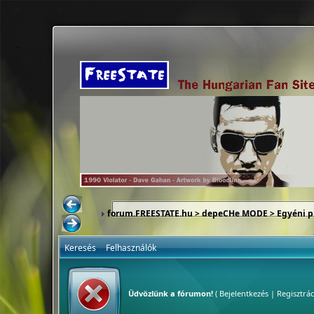
forum.FREESTATE.hu
>
depeCHe MODE
>
Egyéni p
Keresés
Felhasználók
Üdvözlünk a fórumon!
(
Bejelentkezés
|
Regisztrác