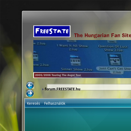
forum.FREESTATE.hu
Keresés
Felhasználók