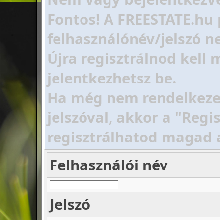
Fontos! A FREESTATE.hu 
felhasználónév/jelszó ne
Újra regisztrálnod kell
jelentkezhetsz be.
Ha még nem rendelkezel 
jelszóval, akkor a "Regi
regisztrálhatod magad 
Felhasználói név
Jelszó