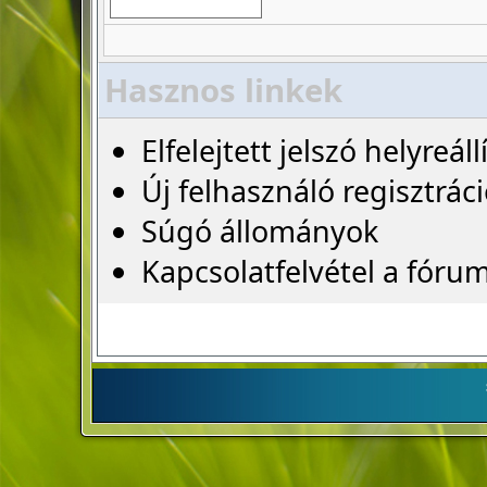
Hasznos linkek
Elfelejtett jelszó helyreáll
Új felhasználó regisztrác
Súgó állományok
Kapcsolatfelvétel a fóru