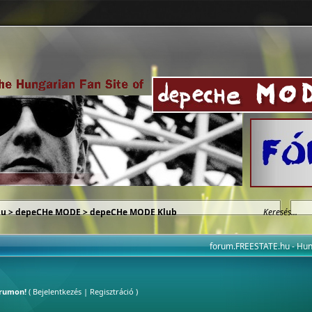
hu
>
depeCHe MODE
>
depeCHe MODE Klub
forum.FREESTATE.hu - H
órumon!
(
Bejelentkezés
|
Regisztráció
)