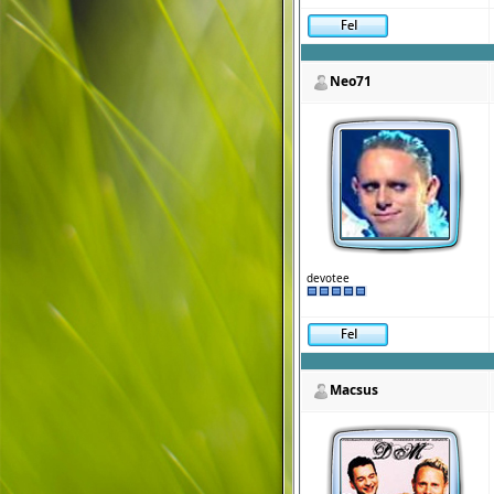
Neo71
devotee
Macsus