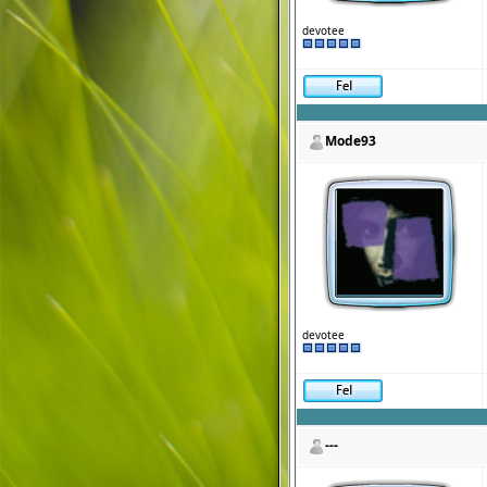
devotee
Mode93
devotee
---