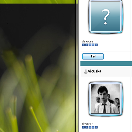
devotee
vicuska
devotee