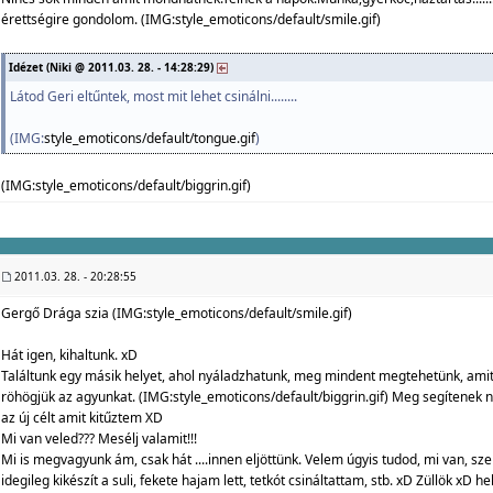
érettségire gondolom. (IMG:
style_emoticons/default/smile.gif
)
Idézet (Niki @ 2011.03. 28. - 14:28:29)
Látod Geri eltűntek, most mit lehet csinálni........
(IMG:
style_emoticons/default/tongue.gif
)
(IMG:
style_emoticons/default/biggrin.gif
)
2011.03. 28. - 20:28:55
Gergő Drága szia (IMG:
style_emoticons/default/smile.gif
)
Hát igen, kihaltunk. xD
Találtunk egy másik helyet, ahol nyáladzhatunk, meg mindent megtehetünk, amit
röhögjük az agyunkat. (IMG:
style_emoticons/default/biggrin.gif
) Meg segítenek n
az új célt amit kitűztem XD
Mi van veled??? Mesélj valamit!!!
Mi is megvagyunk ám, csak hát ....innen eljöttünk. Velem úgyis tudod, mi van, sz
idegileg kikészít a suli, fekete hajam lett, tetkót csináltattam, stb. xD Züllök x