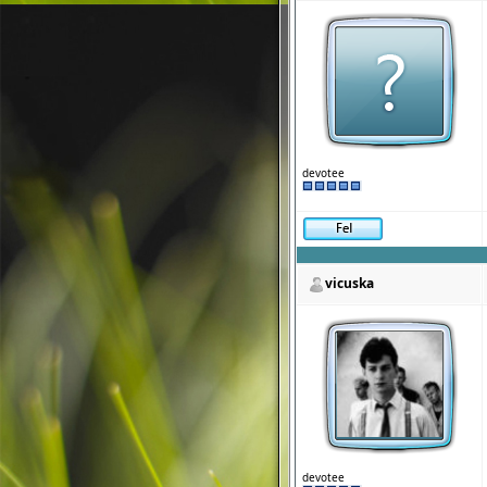
devotee
vicuska
devotee