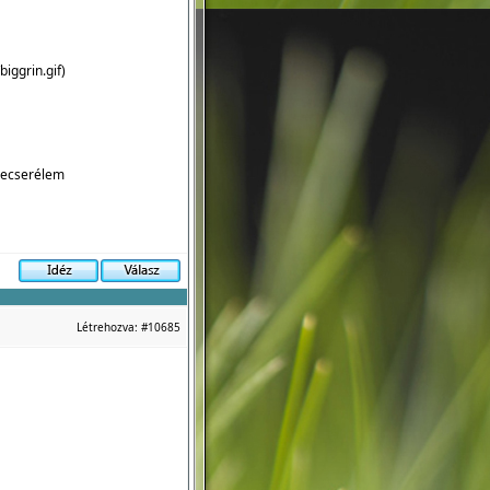
biggrin.gif
)
lecserélem
Létrehozva:
#10685