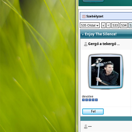
Szabályzat
535 Oldal
«
<
533
534
5
Enjoy The Silence!
Gergő a tekergő ...
devotee
---