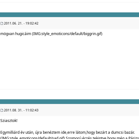
2011.06. 21. - 19:02:42
mögvan hugicáim (IMG:
style_emoticons/default/biggrin.gif
)
2011.08. 31. - 11:02:43
Sziasztok!
Egymilliárd év után, újra benéztem ide,erre látom,hogy bezárt a dumcsi bazár.
(IMG:
style_emoticons/default/sad.gif
) Szomorú érzés,tekintve,hogy még a Párizs