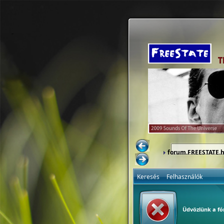
forum.FREESTATE.
Keresés
Felhasználók
Üdvözlünk a f