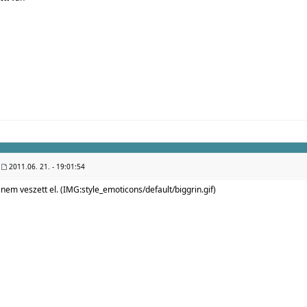
2011.06. 21. - 19:01:54
nem veszett el. (IMG:
style_emoticons/default/biggrin.gif
)