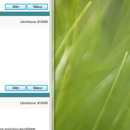
Létrehozva:
#10689
Létrehozva:
#10690
os topicban kezdődött