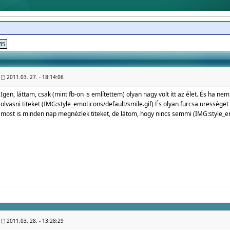
35
2011.03. 27. - 18:14:06
Igen, láttam, csak (mint fb-on is említettem) olyan nagy volt itt az élet. És ha nem
olvasni titeket (IMG:
style_emoticons/default/smile.gif
) És olyan furcsa üressége
most is minden nap megnézlek titeket, de látom, hogy nincs semmi (IMG:
style_e
2011.03. 28. - 13:28:29