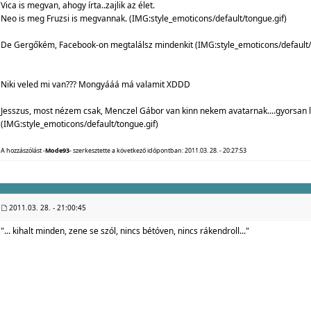
Vica is megvan, ahogy írta..zajlik az élet.
Neo is meg Fruzsi is megvannak. (IMG:
style_emoticons/default/tongue.gif
)
De Gergőkém, Facebook-on megtalálsz mindenkit (IMG:
style_emoticons/default/
Niki veled mi van??? Mongyááá má valamit XDDD
Jesszus, most nézem csak, Menczel Gábor van kinn nekem avatarnak....gyorsan 
(IMG:
style_emoticons/default/tongue.gif
)
A hozzászólást -
Mode93
- szerkesztette a következő időpontban: 2011.03. 28. - 20:27:53
2011.03. 28. - 21:00:45
"... kihalt minden, zene se szól, nincs bétóven, nincs rákendroll..."