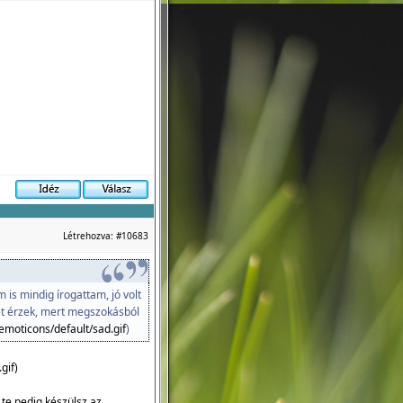
Létrehozva:
#10683
m is mindig írogattam, jó volt
et érzek, mert megszokásból
emoticons/default/sad.gif
)
gif
)
te pedig készülsz az