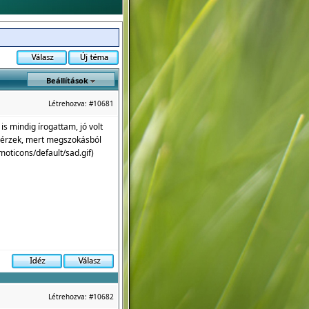
Beállítások
Létrehozva:
#10681
 is mindig írogattam, jó volt
t érzek, mert megszokásból
moticons/default/sad.gif
)
Létrehozva:
#10682