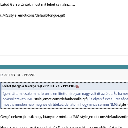
Látod Geri eltűntek, most mit lehet csinálni........
(IMG:
style_emoticons/default/tongue.gif
)
2011.03. 28. - 19:29:09
Idézet (Gergő a tekergő :) @ 2011.03. 27. - 19:14:06)
Igen, láttam, csak (mint fb-on is említettem) olyan nagy volt itt az élet. És ha ne
olvasni titeket (IMG:
style_emoticons/default/smile.gif
) És olyan furcsa üresség
most is minden nap megnézlek titeket, de látom, hogy nincs semmi (IMG:
style_
Gergő nekem jól esik,hogy hiányolsz minket. (IMG:
style_emoticons/default/smile.
Nincs sok minden amit mondhatnék.Telnek a napok.Munka,gyerkőc,háztartás.......