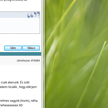
Létrehozva:
#10684
 csak akarunk. És szét
ekem Vicáék , hogy elérjem
erelmes vagyok (Hurts), néha
D heheheeeeeeee XD