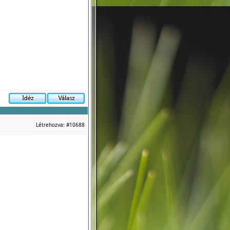
Létrehozva:
#10688