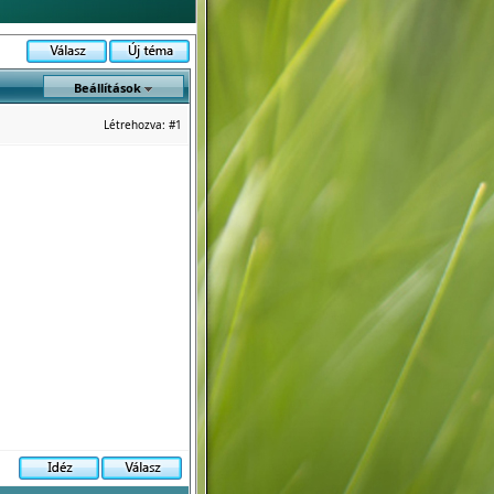
Beállítások
Létrehozva:
#1