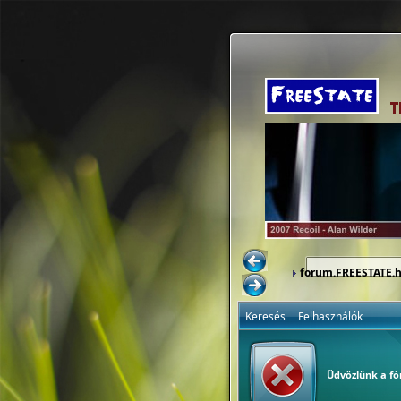
forum.FREESTATE.
Keresés
Felhasználók
Üdvözlünk a f