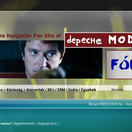
hu
>
Közösség
>
Koncertek / 80's / EBM / Indie / Egyebek
forum.FREESTATE.hu - H
órumon!
(
Bejelentkezés
|
Regisztráció
)