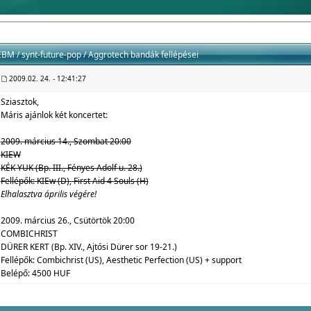
EBM / synt-future-pop / Aggrotech bandák fellépései
2009.02. 24. - 12:41:27
Sziasztok,
Máris ajánlok két koncertet:
2009. március 14., Szombat 20:00
KIEW
KÉK YUK (Bp. III., Fényes Adolf u. 28.)
Fellépők: KIEw (D), First Aid 4 Souls (H)
Elhalasztva április végére!
2009. március 26., Csütörtök 20:00
COMBICHRIST
DÜRER KERT (Bp. XIV., Ajtósi Dürer sor 19-21.)
Fellépők: Combichrist (US), Aesthetic Perfection (US) + support
Belépő: 4500 HUF