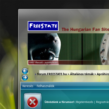
forum.FREESTATE.hu
>
Általános témák
>
Apróhir
Keresés
Felhasználók
Üdvözlünk a fórumon!
(
Bejelentkezés
|
Regisztrác