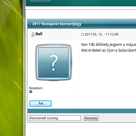
2017 Budapest koncertjegy
Ball
2017.05. 12. - 11:12:09
Van 1db állóhely jegyem a május
Akit érdekel az írjon a balazsb
Newborn