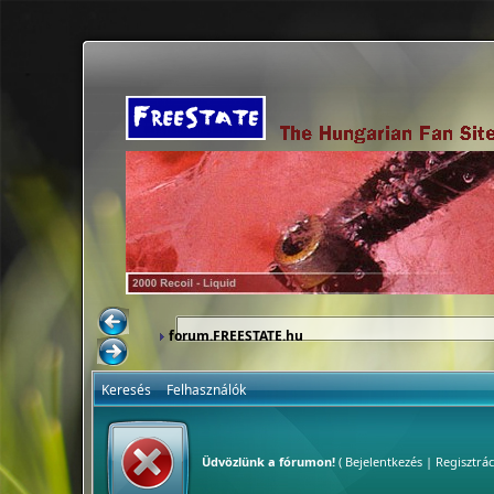
forum.FREESTATE.hu
Keresés
Felhasználók
Üdvözlünk a fórumon!
(
Bejelentkezés
|
Regisztrác