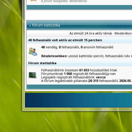
A fórum házigazdái:
Moderátorok
Fórum statisztika
Az elmúlt 24 óra aktív témái
·
Moderátor
48 felhasználó volt aktív az elmúlt 15 percben
48
vendég,
0
felhasználó,
0
anonim felhasználó
Részletesebben:
utolsó kattintás szerint
,
felhasználói név s
Fórum statisztika
Felhasználóink összesen
61 653
hozzászólást írtak
Fórumunknak
1 068
regisztrált felhasználója van
Legújabb regisztrált felhasználónk:
vercsi
A fórum legaktívabb pillanata (
20 315
felhasználó):
2026.05.