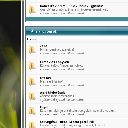
Koncertek / 80's / EBM / Indie / Egyebek
Akár dM rajongók számára is érdekes események.
A fórum házigazdái:
Moderátorok
Általános témák
Fórum
Zene
Milyen zenéket szeretsz?
A fórum házigazdái:
Moderátorok
Filmek és Könyvek
Könyvajánlók, filmbeszámolók...
A fórum házigazdái:
Moderátorok
Utazás
Merrefelé jártok?
A fórum házigazdái:
Moderátorok
Apróhirdetések
Adok-veszek, ismerkedés...
A fórum házigazdái:
Moderátorok
Egyéb
Kötetlen, akár jelentéktelen dolgok is, szóval a vadon...
A fórum házigazdái:
Moderátorok
Csevegés a FREESTATE.hu portálról
Információk, problémák, megjegyzések, kérések...