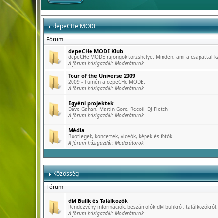
depeCHe MODE
Fórum
depeCHe MODE Klub
depeCHe MODE rajongók törzshelye. Minden, ami a csapattal k
A fórum házigazdái:
Moderátorok
Tour of the Universe 2009
2009 - Turnén a depeCHe MODE.
A fórum házigazdái:
Moderátorok
Egyéni projektek
Dave Gahan, Martin Gore, Recoil, DJ Fletch
A fórum házigazdái:
Moderátorok
Média
Bootlegek, koncertek, videók, képek és fotók.
A fórum házigazdái:
Moderátorok
Közösség
Fórum
dM Bulik és Találkozók
Rendezvény információk, beszámolók dM bulikról, találkozókról.
A fórum házigazdái:
Moderátorok