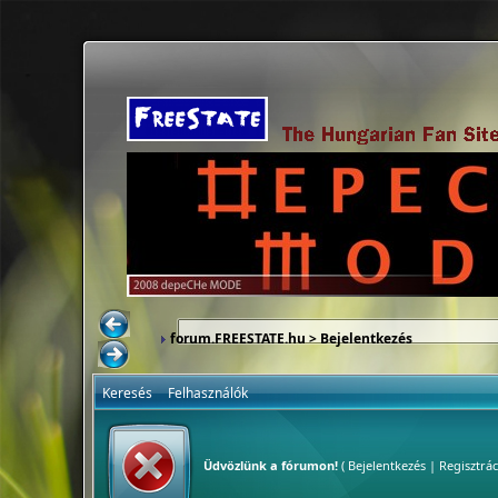
forum.FREESTATE.hu
> Bejelentkezés
Keresés
Felhasználók
Üdvözlünk a fórumon!
(
Bejelentkezés
|
Regisztrác