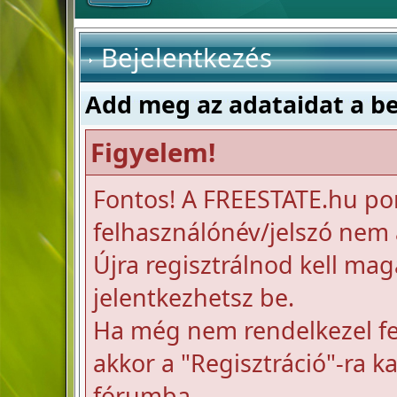
Bejelentkezés
Add meg az adataidat a b
Figyelem!
Fontos! A FREESTATE.hu po
felhasználónév/jelszó nem a
Újra regisztrálnod kell mag
jelentkezhetsz be.
Ha még nem rendelkezel fel
akkor a "Regisztráció"-ra k
fórumba.