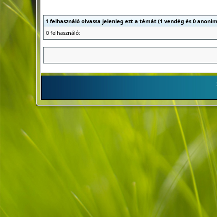
1 felhasználó olvassa jelenleg ezt a témát (1 vendég és 0 anonim
0 felhasználó: