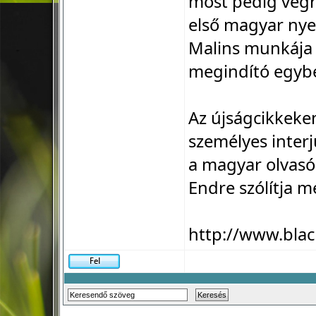
most pedig végr
első magyar nye
Malins munkája 
megindító egyb
Az újságcikkeke
személyes interjú
a magyar olvasó
Endre szólítja m
http://www.blac