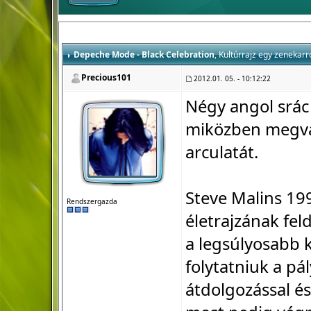
Depeche Mode - Black Celebration
, Kultúrrajz egy zenekarr
Precious101
2012.01. 05. - 10:12:22
Négy angol srác
miközben megvál
arculatát.
Steve Malins 1
Rendszergazda
életrajzának fel
a legsúlyosabb k
folytatniuk a pá
átdolgozással és