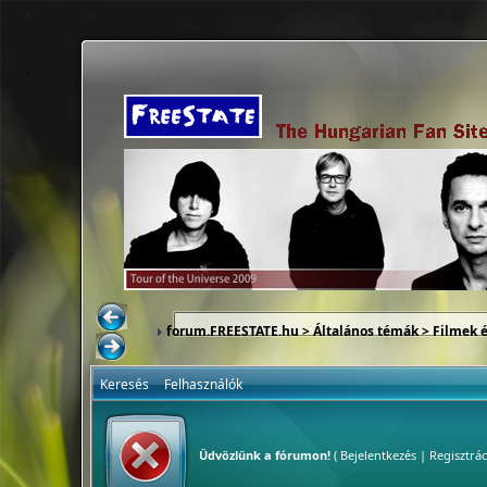
forum.FREESTATE.hu
>
Általános témák
>
Filmek 
Keresés
Felhasználók
Üdvözlünk a fórumon!
(
Bejelentkezés
|
Regisztrác