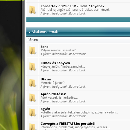
Koncertek / 80's / EBM / Indie / Egyebek
Akár dM rajongók számára is érdekes események.
A fórum házigazdái:
Moderátorok
Általános témák
Fórum
Zene
Milyen zenéket szeretsz?
A fórum házigazdái:
Moderátorok
Filmek és Könyvek
Könyvajánlók, filmbeszámolók...
A fórum házigazdái:
Moderátorok
Utazás
Merrefelé jártok?
A fórum házigazdái:
Moderátorok
Apróhirdetések
Adok-veszek, ismerkedés...
A fórum házigazdái:
Moderátorok
Egyéb
Kötetlen, akár jelentéktelen dolgok is, szóval a vadon...
A fórum házigazdái:
Moderátorok
Csevegés a FREESTATE.hu portálról
Információk, problémák, megjegyzések, kérések...