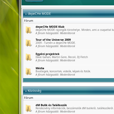
depeCHe MODE
Fórum
depeCHe MODE Klub
depeCHe MODE rajongók törzshelye. Minden, ami a csapattal k
A fórum házigazdái:
Moderátorok
Tour of the Universe 2009
2009 - Turnén a depeCHe MODE.
A fórum házigazdái:
Moderátorok
Egyéni projektek
Dave Gahan, Martin Gore, Recoil, DJ Fletch
A fórum házigazdái:
Moderátorok
Média
Bootlegek, koncertek, videók, képek és fotók.
A fórum házigazdái:
Moderátorok
Közösség
Fórum
dM Bulik és Találkozók
Rendezvény információk, beszámolók dM bulikról, találkozókról.
A fórum házigazdái:
Moderátorok