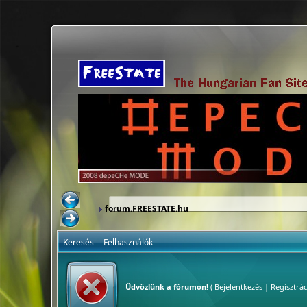
forum.FREESTATE.hu
Keresés
Felhasználók
Üdvözlünk a fórumon!
(
Bejelentkezés
|
Regisztrác