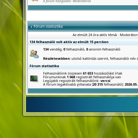
A fórum házigazdái:
Moderátorok
Fórum statisztika
Az elmúlt 24 óra aktív témái
·
Moderátor
134 felhasználó volt aktív az elmúlt 15 percben
134
vendég,
0
felhasználó,
0
anonim felhasználó
Részletesebben:
utolsó kattintás szerint
,
felhasználói név s
Fórum statisztika
Felhasználóink összesen
61 653
hozzászólást írtak
Fórumunknak
1 068
regisztrált felhasználója van
Legújabb regisztrált felhasználónk:
vercsi
A fórum legaktívabb pillanata (
20 315
felhasználó):
2026.05.