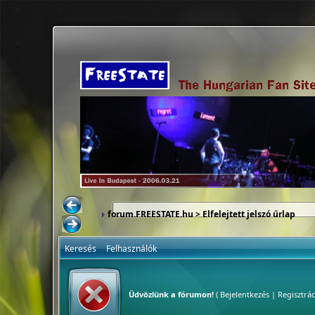
forum.FREESTATE.hu
> Elfelejtett jelszó űrlap
Keresés
Felhasználók
Üdvözlünk a fórumon!
(
Bejelentkezés
|
Regisztrác