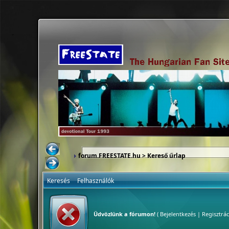
forum.FREESTATE.hu
> Kereső űrlap
Keresés
Felhasználók
Üdvözlünk a fórumon!
(
Bejelentkezés
|
Regisztrác