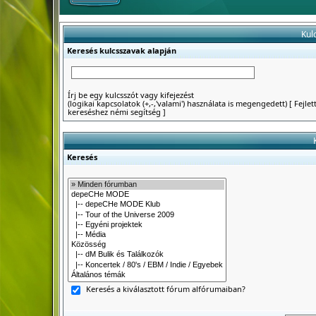
Kul
Keresés kulcsszavak alapján
Írj be egy kulcsszót vagy kifejezést
(logikai kapcsolatok (+,-,'valami') használata is megengedett)
[
Fejlet
kereséshez némi segítség
]
Keresés
Keresés a kiválasztott fórum alfórumaiban?