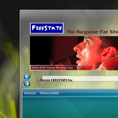
forum.FREESTATE.hu
Keresés
Felhasználók