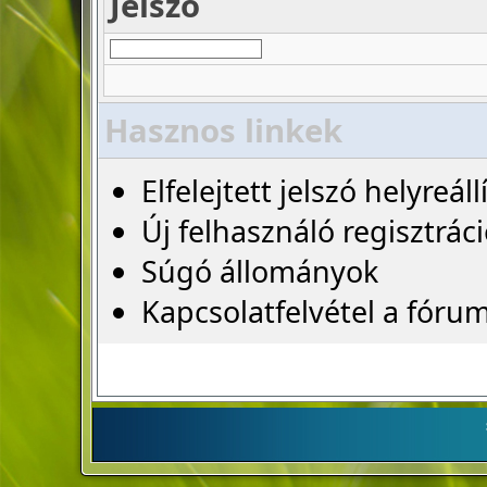
Jelszó
Hasznos linkek
Elfelejtett jelszó helyreáll
Új felhasználó regisztrác
Súgó állományok
Kapcsolatfelvétel a fóru