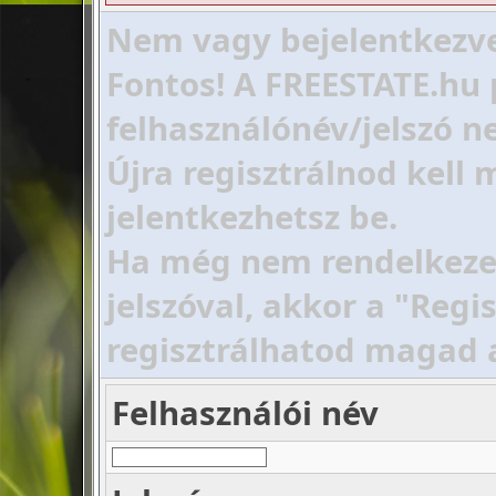
Nem vagy bejelentkezve!
Fontos! A FREESTATE.hu 
felhasználónév/jelszó ne
Újra regisztrálnod kell
jelentkezhetsz be.
Ha még nem rendelkezel 
jelszóval, akkor a "Regi
regisztrálhatod magad 
Felhasználói név