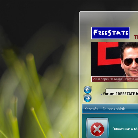
forum.FREESTATE.
Keresés
Felhasználók
Üdvözlünk a f