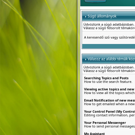
Súgó állományok
Üdvözlünk a súgó adatbázisban.
Válassz a súgó felsorolt témakö
A keresendő szó vagy szótöred
Válassz az alábbi témák közü
Üdvözlünk a súgó adatbázisban.
Válassz a súgó felsorolt témakö
Searching Topics and Posts
How to use the search feature.
Viewing active topics and new
How to view all the topics which
Email Notification of new mes
How to get emailed when a new r
Your Control Panel (My Control
Editing contact information, per
Your Personal Messenger
How to send personal messages, 
My Assistant