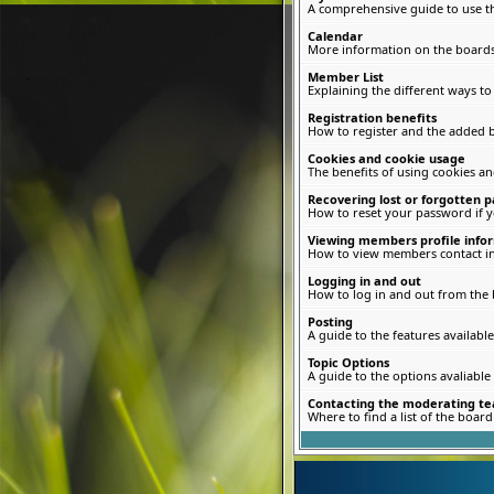
A comprehensive guide to use thi
Calendar
More information on the boards
Member List
Explaining the different ways to
Registration benefits
How to register and the added b
Cookies and cookie usage
The benefits of using cookies a
Recovering lost or forgotten 
How to reset your password if yo
Viewing members profile info
How to view members contact i
Logging in and out
How to log in and out from the
Posting
A guide to the features availab
Topic Options
A guide to the options avaliable
Contacting the moderating te
Where to find a list of the boar