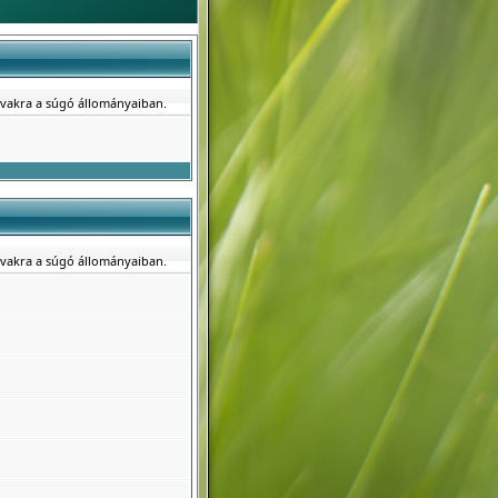
avakra a súgó állományaiban.
avakra a súgó állományaiban.