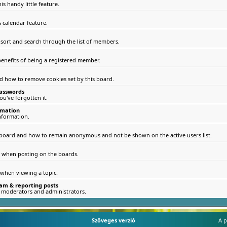
s handy little feature.
 calendar feature.
 sort and search through the list of members.
enefits of being a registered member.
nd how to remove cookies set by this board.
passwords
u've forgotten it.
rmation
nformation.
 board and how to remain anonymous and not be shown on the active users list.
le when posting on the boards.
 when viewing a topic.
am & reporting posts
d moderators and administrators.
Szöveges verzió
A p