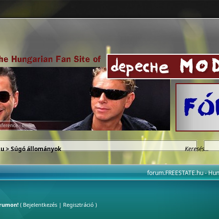
hu
> Súgó állományok
forum.FREESTATE.hu - H
órumon!
(
Bejelentkezés
|
Regisztráció
)