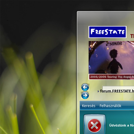
forum.FREESTATE.
Keresés
Felhasználók
Üdvözlünk a f