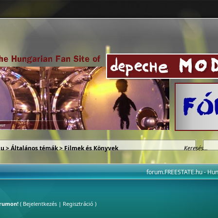
hu
>
Általános témák
>
Filmek és Könyvek
forum.FREESTATE.hu - H
órumon!
(
Bejelentkezés
|
Regisztráció
)