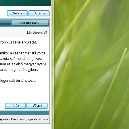
Beállítások
Létrehozva:
#1
ronikus zene arculatát.
ikor a csapat már túl volt a
yv azóta számos átdolgozással
 Nem ez az első magyar nyelvű
tó és megindító egyben.
 legendák történetét, a
nyvek
·
Következő, újabb téma »