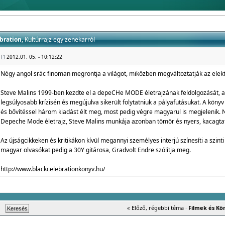
bration
, Kultúrrajz egy zenekarról
2012.01. 05. - 10:12:22
Négy angol srác finoman megrontja a világot, miközben megváltoztatják az elekt
Steve Malins 1999-ben kezdte el a depeCHe MODE életrajzának feldolgozását, am
legsúlyosabb krízisén és megújulva sikerült folytatniuk a pályafutásukat. A kön
és bővítéssel három kiadást élt meg, most pedig végre magyarul is megjelenik.
Depeche Mode életrajz, Steve Malins munkája azonban tömör és nyers, kacagta
Az újságcikkeken és kritikákon kívül megannyi személyes interjú színesíti a szinti
magyar olvasókat pedig a 30Y gitárosa, Gradvolt Endre szólítja meg.
http://www.blackcelebrationkonyv.hu/
« Előző, régebbi téma
·
Filmek és Kö