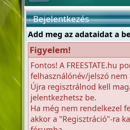
Bejelentkezés
Add meg az adataidat a b
Figyelem!
Fontos! A FREESTATE.hu po
felhasználónév/jelszó nem a
Újra regisztrálnod kell mag
jelentkezhetsz be.
Ha még nem rendelkezel fel
akkor a "Regisztráció"-ra k
fórumba.