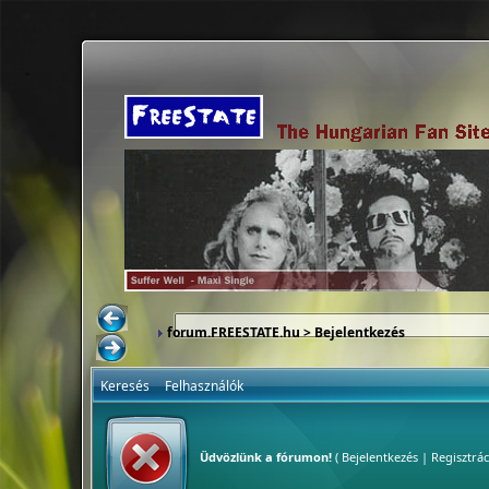
forum.FREESTATE.hu
> Bejelentkezés
Keresés
Felhasználók
Üdvözlünk a fórumon!
(
Bejelentkezés
|
Regisztrác