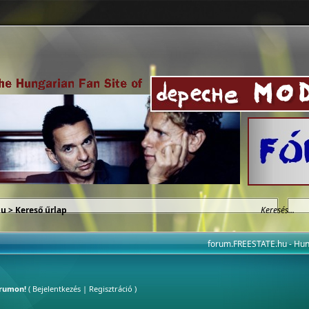
hu
> Kereső űrlap
forum.FREESTATE.hu - H
órumon!
(
Bejelentkezés
|
Regisztráció
)