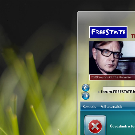
forum.FREESTATE.
Keresés
Felhasználók
Üdvözlünk a f