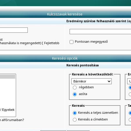
Kulcsszavak keresése
Eredmény szűrése felhasználó szerint (op
st
Pontosan megegyező
') használata is megengedett)
[
Fejlettebb
Keresési opciók
Keresés pontosítása
Keresés a következőkből:
E
régebben
azóta
Keresés
Ta
Keresés a teljes üzenetben
Keresés a címekben
um alfórumaiban?