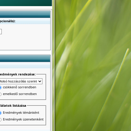
cionális):
redmények rendezése:
csökkenő sorrendben
emelkedő sorrendben
lálatok listázása
Eredmények témánként
Eredmények üzenetenként