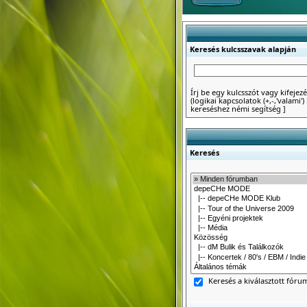
Keresés kulcsszavak alapján
Írj be egy kulcsszót vagy kifejezé
(logikai kapcsolatok (+,-,'valami
kereséshez némi segítség
]
Keresés
Keresés a kiválasztott fór