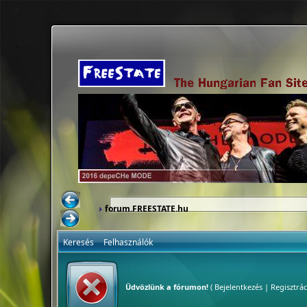
forum.FREESTATE.hu
Keresés
Felhasználók
Üdvözlünk a fórumon!
(
Bejelentkezés
|
Regisztrác