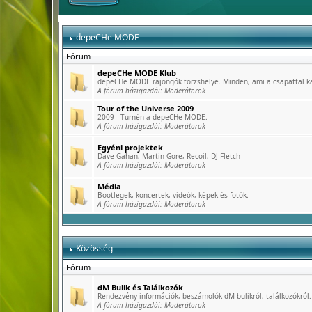
depeCHe MODE
Fórum
depeCHe MODE Klub
depeCHe MODE rajongók törzshelye. Minden, ami a csapattal k
A fórum házigazdái:
Moderátorok
Tour of the Universe 2009
2009 - Turnén a depeCHe MODE.
A fórum házigazdái:
Moderátorok
Egyéni projektek
Dave Gahan, Martin Gore, Recoil, DJ Fletch
A fórum házigazdái:
Moderátorok
Média
Bootlegek, koncertek, videók, képek és fotók.
A fórum házigazdái:
Moderátorok
Közösség
Fórum
dM Bulik és Találkozók
Rendezvény információk, beszámolók dM bulikról, találkozókról.
A fórum házigazdái:
Moderátorok