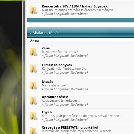
Koncertek / 80's / EBM / Indie / Egyebek
Akár dM rajongók számára is érdekes események.
A fórum házigazdái:
Moderátorok
Általános témák
Fórum
Zene
Milyen zenéket szeretsz?
A fórum házigazdái:
Moderátorok
Filmek és Könyvek
Könyvajánlók, filmbeszámolók...
A fórum házigazdái:
Moderátorok
Utazás
Merrefelé jártok?
A fórum házigazdái:
Moderátorok
Apróhirdetések
Adok-veszek, ismerkedés...
A fórum házigazdái:
Moderátorok
Egyéb
Kötetlen, akár jelentéktelen dolgok is, szóval a vadon...
A fórum házigazdái:
Moderátorok
Csevegés a FREESTATE.hu portálról
Információk, problémák, megjegyzések, kérések...