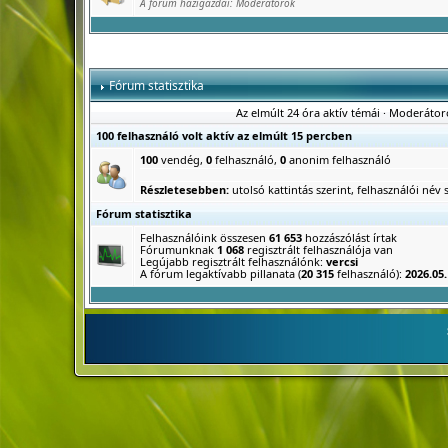
A fórum házigazdái:
Moderátorok
Fórum statisztika
Az elmúlt 24 óra aktív témái
·
Moderátor
100 felhasználó volt aktív az elmúlt 15 percben
100
vendég,
0
felhasználó,
0
anonim felhasználó
Részletesebben:
utolsó kattintás szerint
,
felhasználói név s
Fórum statisztika
Felhasználóink összesen
61 653
hozzászólást írtak
Fórumunknak
1 068
regisztrált felhasználója van
Legújabb regisztrált felhasználónk:
vercsi
A fórum legaktívabb pillanata (
20 315
felhasználó):
2026.05.