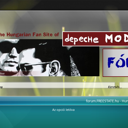
hu
forum.FREESTATE.hu - H
Az opció letilva