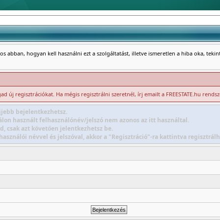
s abban, hogyan kell használni ezt a szolgáltatást, illetve ismeretlen a hiba oka, teki
d új regisztrációkat. Ha mégis regisztrálni szeretnél, írj emailt a FREESTATE.hu rends
jebb bejelentkezhetsz.
lon használt felhasználónév/jelszó nem azonos az itt használtal.
d, csak azt követően jelentkezhetsz be.
sználói névvel és jelszóval, akkor a "Regisztráció"-ra kattintva regisztr