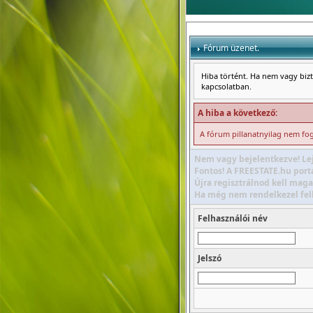
Fórum üzenet.
Hiba történt. Ha nem vagy bizto
kapcsolatban.
A hiba a következő:
A fórum pillanatnyilag nem foga
Nem vagy bejelentkezve! Lej
Fontos! A FREESTATE.hu portá
Újra regisztrálnod kell maga
Ha még nem rendelkezel felha
Felhasználói név
Jelszó