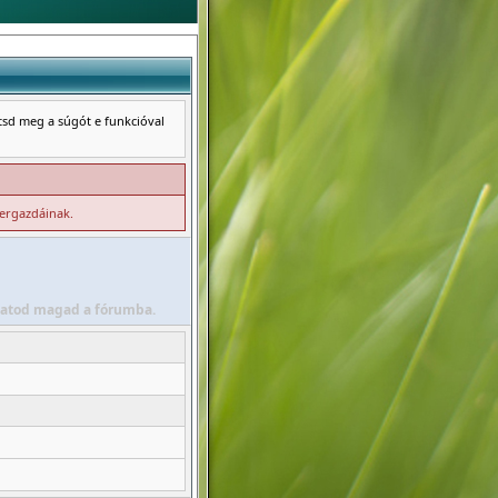
ntsd meg a súgót e funkcióval
zergazdáinak.
álhatod magad a fórumba.