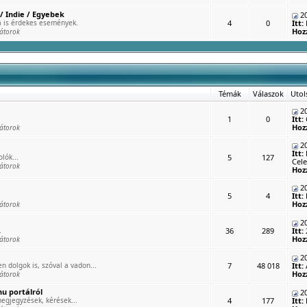
/ Indie / Egyebek
20
 is érdekes események.
4
0
Itt:
Hoz
átorok
Témák
Válaszok
Utol
20
1
0
Itt:
Hoz
átorok
20
Itt:
lók...
5
127
Cele
átorok
Hoz
20
5
4
Itt:
Hoz
átorok
20
.
36
289
Itt:
Hoz
átorok
20
n dolgok is, szóval a vadon...
7
48 018
Itt:
Hoz
átorok
u portálról
20
egjegyzések, kérések...
4
177
Itt: