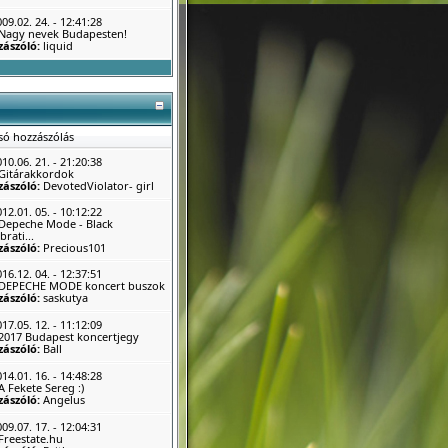
09.02. 24. - 12:41:28
Nagy nevek Budapesten!
zászóló:
liquid
só hozzászólás
10.06. 21. - 21:20:38
Gitárakkordok
zászóló:
DevotedViolator- girl
12.01. 05. - 10:12:22
Depeche Mode - Black
brati...
zászóló:
Precious101
16.12. 04. - 12:37:51
DEPECHE MODE koncert buszok
zászóló:
saskutya
17.05. 12. - 11:12:09
2017 Budapest koncertjegy
zászóló:
Ball
14.01. 16. - 14:48:28
A Fekete Sereg :)
zászóló:
Angelus
09.07. 17. - 12:04:31
Freestate.hu