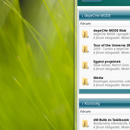
depeCHe MODE
Fórum
depeCHe MODE Klub
depeCHe MODE rajongók tö
A fórum házigazdái:
Moder
Tour of the Universe 2
2009 - Turnén a depeCHe
A fórum házigazdái:
Moder
Egyéni projektek
Dave Gahan, Martin Gore, 
A fórum házigazdái:
Moder
Média
Bootlegek, koncertek, vide
A fórum házigazdái:
Moder
Közösség
Fórum
dM Bulik és Találkozók
Rendezvény információk, b
A fórum házigazdái:
Moder