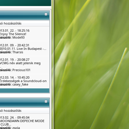
só hozzászólás
13.01. 22. - 18:25:16
Enjoy The Silence!
zászóló:
Mode93
12.01. 09. - 20:42:31
2010.01.11. Live In Budapest -...
zászóló:
Tharsis
12.01. 19. - 20:08:27
VCMG név alatt jelenik meg
.
zászóló:
Precious101
12.03. 14. - 10:45:20
Érdekességek a Soundcloud-on
zászóló:
casey_fake
só hozzászólás
13.02. 24. - 09:45:04
MOONDAWN DEPECHE MODE
CLUB...
zászóló:
zsola