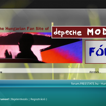
hu
forum.FREESTATE.hu - H
órumon!
(
Bejelentkezés
|
Regisztráció
)