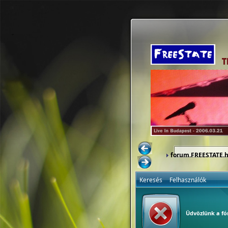
forum.FREESTATE.
Keresés
Felhasználók
Üdvözlünk a f