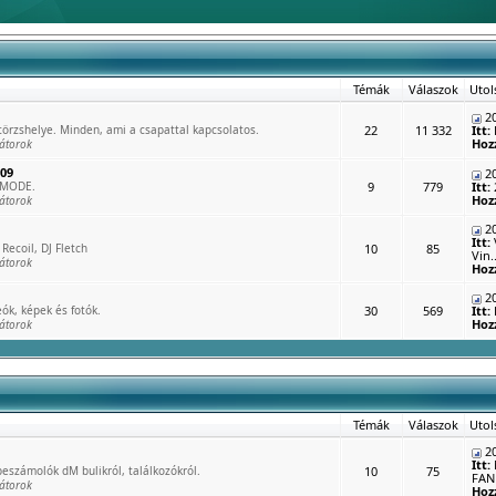
Témák
Válaszok
Utol
20
rzshelye. Minden, ami a csapattal kapcsolatos.
22
11 332
Itt:
Hoz
átorok
009
20
 MODE.
9
779
Itt:
Hoz
átorok
20
Itt:
Recoil, DJ Fletch
10
85
Vin..
átorok
Hoz
20
ók, képek és fotók.
30
569
Itt:
Hoz
átorok
Témák
Válaszok
Utol
20
Itt:
eszámolók dM bulikról, találkozókról.
10
75
FAN 
átorok
Hoz