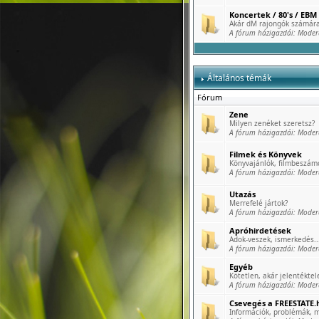
Koncertek / 80's / EBM 
Akár dM rajongók számára
A fórum házigazdái:
Moder
Általános témák
Fórum
Zene
Milyen zenéket szeretsz?
A fórum házigazdái:
Moder
Filmek és Könyvek
Könyvajánlók, filmbeszámo
A fórum házigazdái:
Moder
Utazás
Merrefelé jártok?
A fórum házigazdái:
Moder
Apróhirdetések
Adok-veszek, ismerkedés..
A fórum házigazdái:
Moder
Egyéb
Kötetlen, akár jelentéktele
A fórum házigazdái:
Moder
Csevegés a FREESTATE.h
Információk, problémák, m