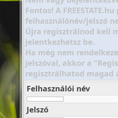
Fontos! A FREESTATE.hu 
felhasználónév/jelszó ne
Újra regisztrálnod kell
jelentkezhetsz be.
Ha még nem rendelkezel 
jelszóval, akkor a "Regi
regisztrálhatod magad 
Felhasználói név
Jelszó