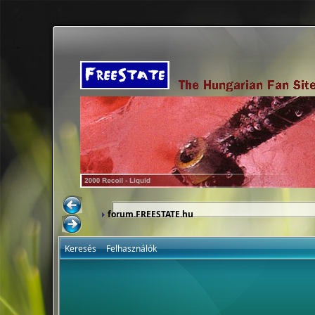
forum.FREESTATE.hu
Keresés
Felhasználók