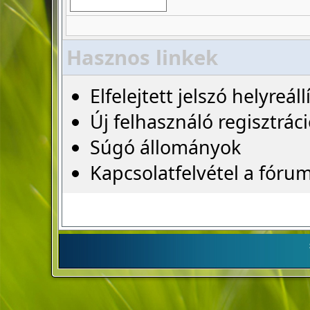
Hasznos linkek
Elfelejtett jelszó helyreáll
Új felhasználó regisztrác
Súgó állományok
Kapcsolatfelvétel a fóru