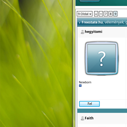
9 Oldal
«
<
7
8
9
Freestate.hu
, vélemények, g
hegyitomi
Newborn
Faith