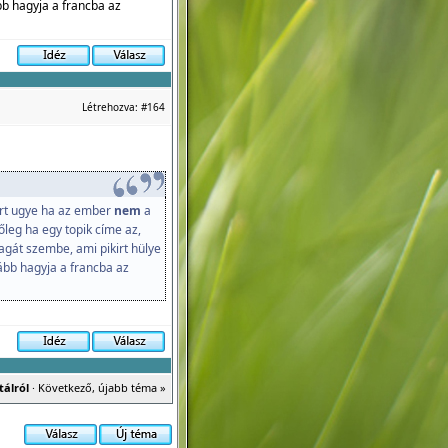
bb hagyja a francba az
Létrehozva:
#164
rt ugye ha az ember
nem
a
őleg ha egy topik címe az,
magát szembe, ami pikirt hülye
ább hagyja a francba az
tálról
·
Következő, újabb téma »