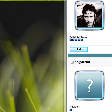
Rendszergazda
hegyitomi
Newborn