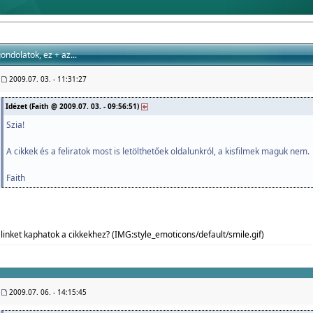
ondolatok, ez + az...
2009.07. 03. - 11:31:27
Idézet (Faith @ 2009.07. 03. - 09:56:51)
Szia!
A cikkek és a feliratok most is letölthetőek oldalunkról, a kisfilmek maguk nem.
Faith
linket kaphatok a cikkekhez? (IMG:
style_emoticons/default/smile.gif
)
2009.07. 06. - 14:15:45