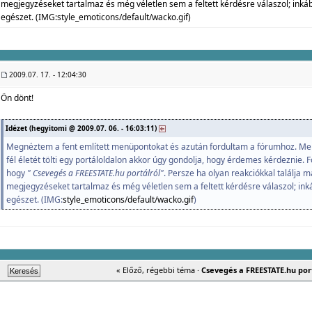
megjegyzéseket tartalmaz és még véletlen sem a feltett kérdésre válaszol; inká
egészet. (IMG:
style_emoticons/default/wacko.gif
)
2009.07. 17. - 12:04:30
Ön dönt!
Idézet (hegyitomi @ 2009.07. 06. - 16:03:11)
Megnéztem a fent említett menüpontokat és azután fordultam a fórumhoz. Me
fél életét tölti egy portáloldalon akkor úgy gondolja, hogy érdemes kérdeznie. F
hogy
" Csevegés a FREESTATE.hu portálról"
. Persze ha olyan reakciókkal találja 
megjegyzéseket tartalmaz és még véletlen sem a feltett kérdésre válaszol; ink
egészet. (IMG:
style_emoticons/default/wacko.gif
)
« Előző, régebbi téma
·
Csevegés a FREESTATE.hu por