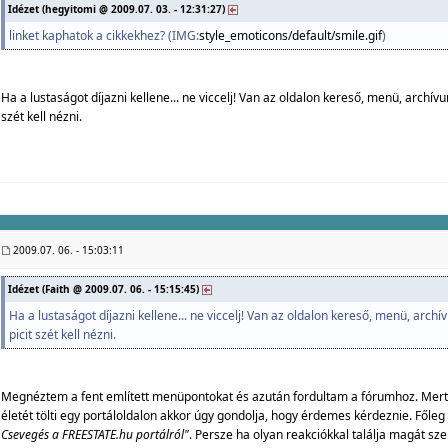
Idézet (hegyitomi @ 2009.07. 03. - 12:31:27)
linket kaphatok a cikkekhez? (IMG:
style_emoticons/default/smile.gif
)
Ha a lustaságot díjazni kellene... ne viccelj! Van az oldalon kereső, menü, archívum
szét kell nézni.
2009.07. 06. - 15:03:11
Idézet (Faith @ 2009.07. 06. - 15:15:45)
Ha a lustaságot díjazni kellene... ne viccelj! Van az oldalon kereső, menü, archí
picit szét kell nézni.
Megnéztem a fent említett menüpontokat és azután fordultam a fórumhoz. Mer
életét tölti egy portáloldalon akkor úgy gondolja, hogy érdemes kérdeznie. Főleg
Csevegés a FREESTATE.hu portálról"
. Persze ha olyan reakciókkal találja magát sze