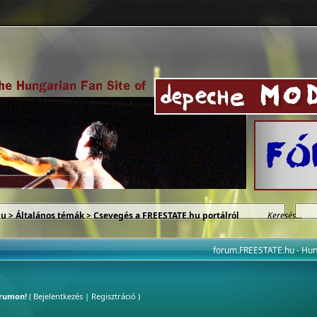
hu
>
Általános témák
>
Csevegés a FREESTATE.hu portálról
forum.FREESTATE.hu - H
órumon!
(
Bejelentkezés
|
Regisztráció
)