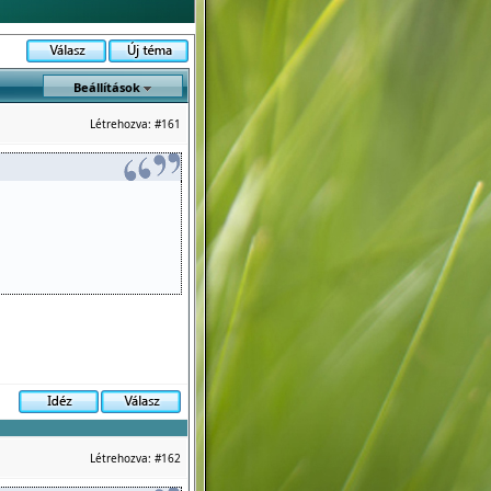
Beállítások
Létrehozva:
#161
Létrehozva:
#162