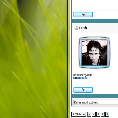
Faith
Rendszergazda
9 Oldal
«
<
7
8
9