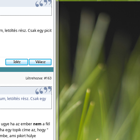
, letöltés rész. Csak egy picit
Létrehozva:
#163
vum, letöltés rész. Csak egy
t ugye ha az ember
nem
a fél
 ha egy topik címe az, hogy
"
mbe, ami pikirt hülye