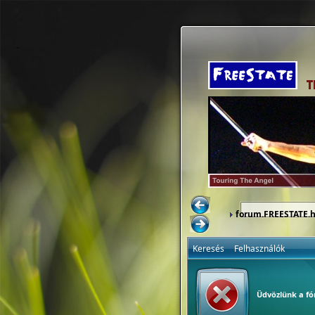
forum.FREESTATE.
Keresés
Felhasználók
Üdvözlünk a f