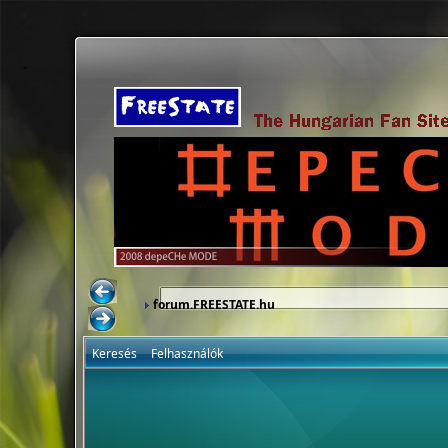
forum.FREESTATE.hu
Keresés
Felhasználók