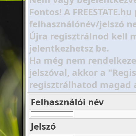
Fontos! A FREESTATE.hu 
felhasználónév/jelszó ne
Újra regisztrálnod kell
jelentkezhetsz be.
Ha még nem rendelkezel 
jelszóval, akkor a "Regi
regisztrálhatod magad 
Felhasználói név
Jelszó