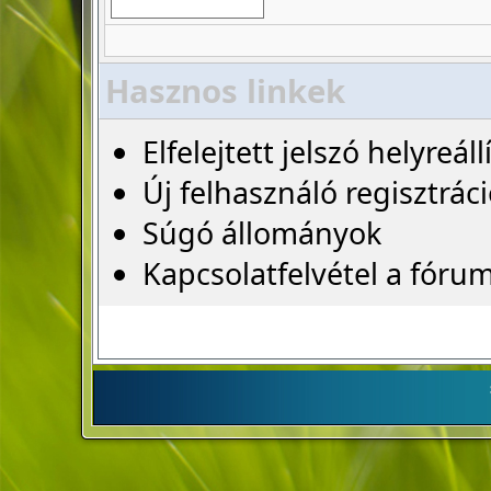
Hasznos linkek
Elfelejtett jelszó helyreáll
Új felhasználó regisztrác
Súgó állományok
Kapcsolatfelvétel a fóru