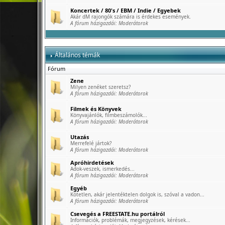
Koncertek / 80's / EBM / Indie / Egyebek
Akár dM rajongók számára is érdekes események.
A fórum házigazdái:
Moderátorok
Általános témák
Fórum
Zene
Milyen zenéket szeretsz?
A fórum házigazdái:
Moderátorok
Filmek és Könyvek
Könyvajánlók, filmbeszámolók...
A fórum házigazdái:
Moderátorok
Utazás
Merrefelé jártok?
A fórum házigazdái:
Moderátorok
Apróhirdetések
Adok-veszek, ismerkedés...
A fórum házigazdái:
Moderátorok
Egyéb
Kötetlen, akár jelentéktelen dolgok is, szóval a vadon...
A fórum házigazdái:
Moderátorok
Csevegés a FREESTATE.hu portálról
Információk, problémák, megjegyzések, kérések...