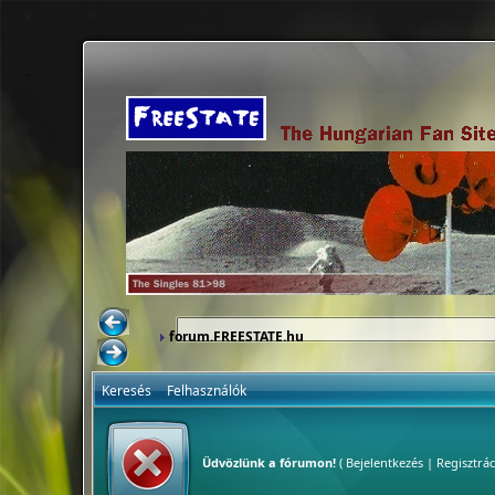
forum.FREESTATE.hu
Keresés
Felhasználók
Üdvözlünk a fórumon!
(
Bejelentkezés
|
Regisztrác