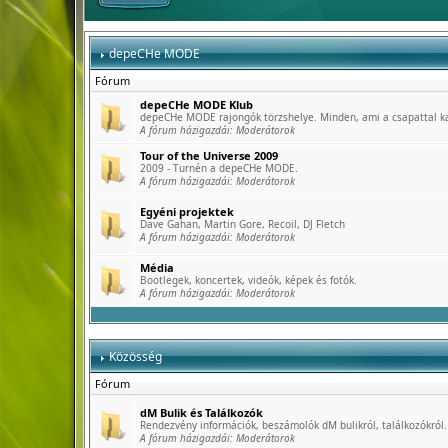
depeCHe MODE
Fórum
depeCHe MODE Klub
depeCHe MODE rajongók törzshelye. Minden, ami a csapattal k
A fórum házigazdái:
Moderátorok
Tour of the Universe 2009
2009 - Turnén a depeCHe MODE.
A fórum házigazdái:
Moderátorok
Egyéni projektek
Dave Gahan, Martin Gore, Recoil, DJ Fletch
A fórum házigazdái:
Moderátorok
Média
Bootlegek, koncertek, videók, képek és fotók.
A fórum házigazdái:
Moderátorok
Közösség
Fórum
dM Bulik és Találkozók
Rendezvény információk, beszámolók dM bulikról, találkozókról.
A fórum házigazdái:
Moderátorok