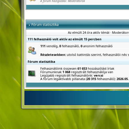
A fórum házigazdái:
Moderátorok
Fórum statisztika
Az elmúlt 24 óra aktív témái
·
Moderátor
111 felhasználó volt aktív az elmúlt 15 percben
111
vendég,
0
felhasználó,
0
anonim felhasználó
Részletesebben:
utolsó kattintás szerint
,
felhasználói név s
Fórum statisztika
Felhasználóink összesen
61 653
hozzászólást írtak
Fórumunknak
1 068
regisztrált felhasználója van
Legújabb regisztrált felhasználónk:
vercsi
A fórum legaktívabb pillanata (
20 315
felhasználó):
2026.05.