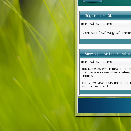
Súgó témakörök
Íme a választott téma
A keresendő szó vagy szótöred
Viewing active topics and n
Íme a választott téma
You can view which new topics ha
first page you see when visiting
choices.
The 'View New Posts' link in the 
visit to the board.