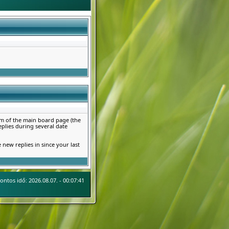
tom of the main board page (the
eplies during several date
 new replies in since your last
ontos idő: 2026.08.07. - 00:07:41