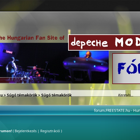
hu
>
Súgó témakörök
> Súgó témakörök
forum.FREESTATE.hu - H
órumon!
(
Bejelentkezés
|
Regisztráció
)