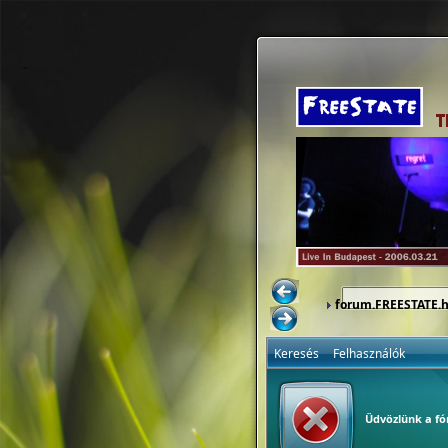
forum.FREESTATE.
Keresés
Felhasználók
Üdvözlünk a f