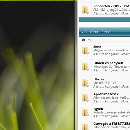
Koncertek / 80's / EBM 
Akár dM rajongók számára
A fórum házigazdái:
Moder
Általános témák
Fórum
Zene
Milyen zenéket szeretsz?
A fórum házigazdái:
Moder
Filmek és Könyvek
Könyvajánlók, filmbeszámo
A fórum házigazdái:
Moder
Utazás
Merrefelé jártok?
A fórum házigazdái:
Moder
Apróhirdetések
Adok-veszek, ismerkedés..
A fórum házigazdái:
Moder
Egyéb
Kötetlen, akár jelentéktele
A fórum házigazdái:
Moder
Csevegés a FREESTATE.h
Információk, problémák, m