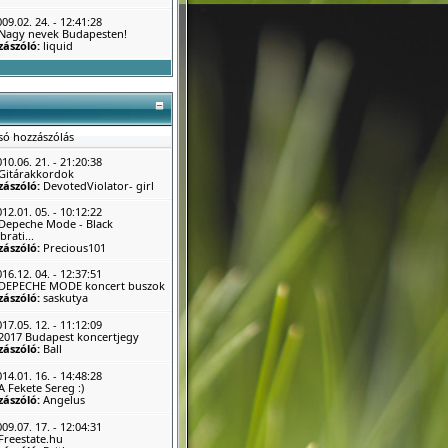
09.02. 24. - 12:41:28
Nagy nevek Budapesten!
zászóló:
liquid
só hozzászólás
10.06. 21. - 21:20:38
Gitárakkordok
zászóló:
DevotedViolator- girl
12.01. 05. - 10:12:22
Depeche Mode - Black
brati...
zászóló:
Precious101
16.12. 04. - 12:37:51
DEPECHE MODE koncert buszok
zászóló:
saskutya
17.05. 12. - 11:12:09
2017 Budapest koncertjegy
zászóló:
Ball
14.01. 16. - 14:48:28
A Fekete Sereg :)
zászóló:
Angelus
09.07. 17. - 12:04:31
Freestate.hu