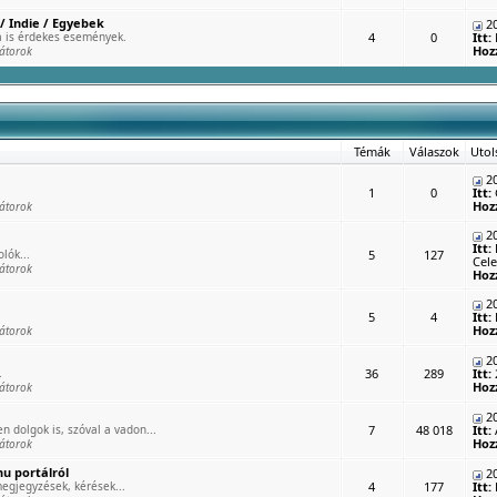
/ Indie / Egyebek
20
 is érdekes események.
4
0
Itt:
Hoz
átorok
Témák
Válaszok
Utol
20
1
0
Itt:
Hoz
átorok
20
Itt:
lók...
5
127
Cele
átorok
Hoz
20
5
4
Itt:
Hoz
átorok
20
.
36
289
Itt:
Hoz
átorok
20
n dolgok is, szóval a vadon...
7
48 018
Itt:
Hoz
átorok
u portálról
20
egjegyzések, kérések...
4
177
Itt: