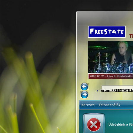
forum.FREESTATE.
Keresés
Felhasználók
Üdvözlünk a f