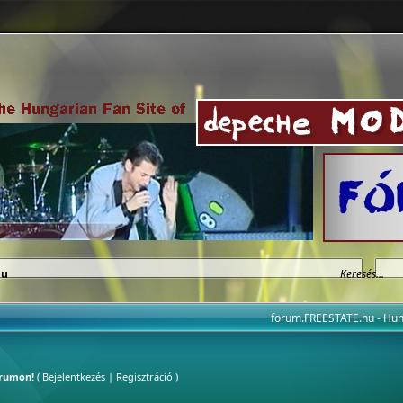
hu
forum.FREESTATE.hu - H
órumon!
(
Bejelentkezés
|
Regisztráció
)