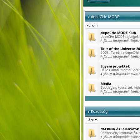
depeCHe MODE
Fórum
depeCHe MODE Klub
depeCHe MODE rajongók tö
A fórum házigazdái:
Moder
Tour of the Universe 2
2009 - Turnén a depeCHe
A fórum házigazdái:
Moder
Egyéni projektek
Dave Gahan, Martin Gore, 
A fórum házigazdái:
Moder
Média
Bootlegek, koncertek, vide
A fórum házigazdái:
Moder
Közösség
Fórum
dM Bulik és Találkozók
Rendezvény információk, b
A fórum házigazdái:
Moder