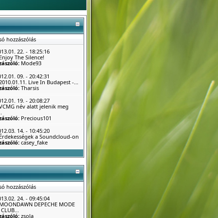
só hozzászólás
13.01. 22. - 18:25:16
Enjoy The Silence!
zászóló:
Mode93
12.01. 09. - 20:42:31
2010.01.11. Live In Budapest -...
zászóló:
Tharsis
12.01. 19. - 20:08:27
VCMG név alatt jelenik meg
.
zászóló:
Precious101
12.03. 14. - 10:45:20
Érdekességek a Soundcloud-on
zászóló:
casey_fake
só hozzászólás
13.02. 24. - 09:45:04
MOONDAWN DEPECHE MODE
CLUB...
zászóló:
zsola