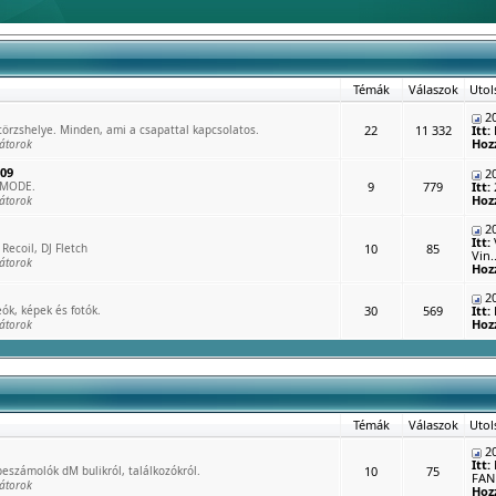
Témák
Válaszok
Utol
20
rzshelye. Minden, ami a csapattal kapcsolatos.
22
11 332
Itt:
Hoz
átorok
009
20
 MODE.
9
779
Itt:
Hoz
átorok
20
Itt:
Recoil, DJ Fletch
10
85
Vin..
átorok
Hoz
20
ók, képek és fotók.
30
569
Itt:
Hoz
átorok
Témák
Válaszok
Utol
20
Itt:
eszámolók dM bulikról, találkozókról.
10
75
FAN 
átorok
Hoz