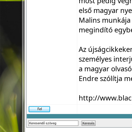
most pedig végr
első magyar nye
Malins munkája 
megindító egyb
Az újságcikkeke
személyes interjú
a magyar olvasó
Endre szólítja m
http://www.blac