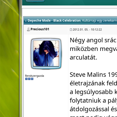
Depeche Mode - Black Celebration
, Kultúrrajz egy zenekarr
Precious101
2012.01. 05. - 10:12:22
Négy angol srác
miközben megvál
arculatát.
Steve Malins 1
Rendszergazda
életrajzának fel
a legsúlyosabb k
folytatniuk a pá
átdolgozással és