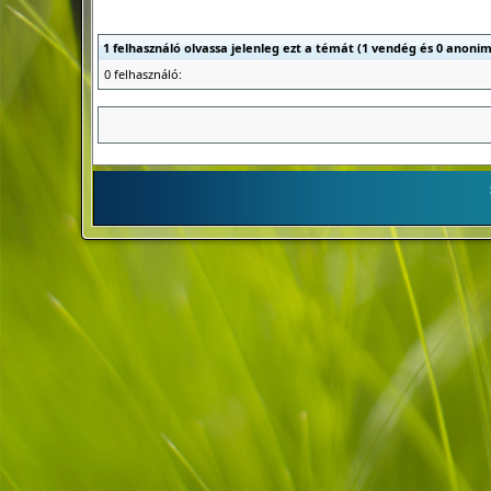
1 felhasználó olvassa jelenleg ezt a témát (1 vendég és 0 anonim
0 felhasználó: