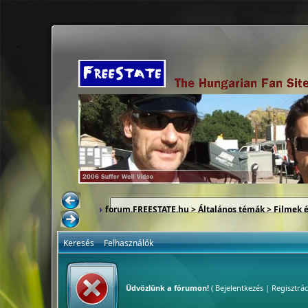
forum.FREESTATE.hu
>
Általános témák
>
Filmek 
Keresés
Felhasználók
Üdvözlünk a fórumon!
(
Bejelentkezés
|
Regisztrác