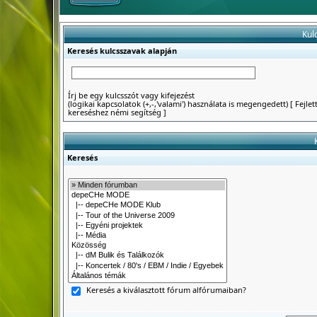
Kul
Keresés kulcsszavak alapján
Írj be egy kulcsszót vagy kifejezést
(logikai kapcsolatok (+,-,'valami') használata is megengedett)
[
Fejlet
kereséshez némi segítség
]
Keresés
Keresés a kiválasztott fórum alfórumaiban?