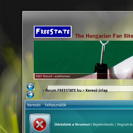
forum.FREESTATE.hu
> Kereső űrlap
Keresés
Felhasználók
Üdvözlünk a fórumon!
(
Bejelentkezés
|
Regisztrác