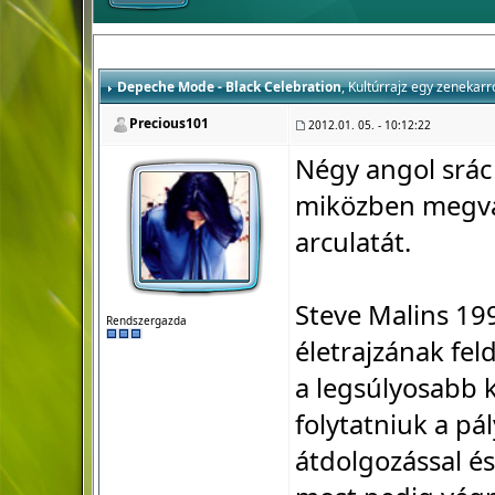
Depeche Mode - Black Celebration
, Kultúrrajz egy zenekarr
Precious101
2012.01. 05. - 10:12:22
Négy angol srác
miközben megvál
arculatát.
Steve Malins 1
Rendszergazda
életrajzának fel
a legsúlyosabb k
folytatniuk a pá
átdolgozással és