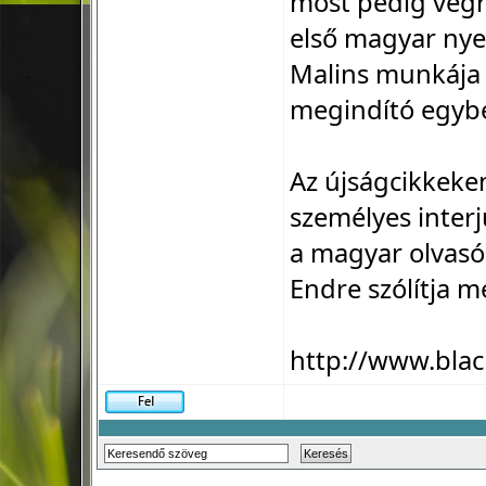
most pedig végr
első magyar nye
Malins munkája 
megindító egyb
Az újságcikkeke
személyes interjú
a magyar olvasó
Endre szólítja m
http://www.blac