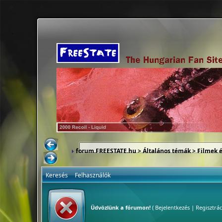
forum.FREESTATE.hu
>
Általános témák
>
Filmek 
Keresés
Felhasználók
Üdvözlünk a fórumon!
(
Bejelentkezés
|
Regisztrác