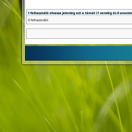
1 felhasználó olvassa jelenleg ezt a témát (1 vendég és 0 anonim
0 felhasználó: