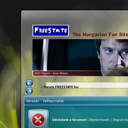
forum.FREESTATE.hu
Keresés
Felhasználók
Üdvözlünk a fórumon!
(
Bejelentkezés
|
Regisztrác