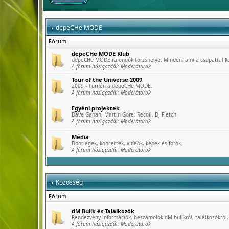
depeCHe MODE
Fórum
depeCHe MODE Klub
depeCHe MODE rajongók törzshelye. Minden, ami a csapattal k
A fórum házigazdái:
Moderátorok
Tour of the Universe 2009
2009 - Turnén a depeCHe MODE.
A fórum házigazdái:
Moderátorok
Egyéni projektek
Dave Gahan, Martin Gore, Recoil, DJ Fletch
A fórum házigazdái:
Moderátorok
Média
Bootlegek, koncertek, videók, képek és fotók.
A fórum házigazdái:
Moderátorok
Közösség
Fórum
dM Bulik és Találkozók
Rendezvény információk, beszámolók dM bulikról, találkozókról.
A fórum házigazdái:
Moderátorok