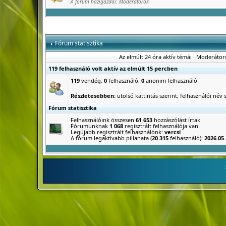
A fórum házigazdái:
Moderátorok
Fórum statisztika
Az elmúlt 24 óra aktív témái
·
Moderátor
119 felhasználó volt aktív az elmúlt 15 percben
119
vendég,
0
felhasználó,
0
anonim felhasználó
Részletesebben:
utolsó kattintás szerint
,
felhasználói név s
Fórum statisztika
Felhasználóink összesen
61 653
hozzászólást írtak
Fórumunknak
1 068
regisztrált felhasználója van
Legújabb regisztrált felhasználónk:
vercsi
A fórum legaktívabb pillanata (
20 315
felhasználó):
2026.05.