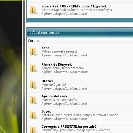
Koncertek / 80's / EBM / Indie / Egyebek
Akár dM rajongók számára is érdekes események.
A fórum házigazdái:
Moderátorok
Általános témák
Fórum
Zene
Milyen zenéket szeretsz?
A fórum házigazdái:
Moderátorok
Filmek és Könyvek
Könyvajánlók, filmbeszámolók...
A fórum házigazdái:
Moderátorok
Utazás
Merrefelé jártok?
A fórum házigazdái:
Moderátorok
Apróhirdetések
Adok-veszek, ismerkedés...
A fórum házigazdái:
Moderátorok
Egyéb
Kötetlen, akár jelentéktelen dolgok is, szóval a vadon...
A fórum házigazdái:
Moderátorok
Csevegés a FREESTATE.hu portálról
Információk, problémák, megjegyzések, kérések...