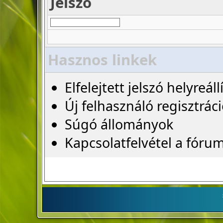
Jelszó
Hasznos linkek
Elfelejtett jelszó helyreáll
Új felhasználó regisztrác
Súgó állományok
Kapcsolatfelvétel a fóru