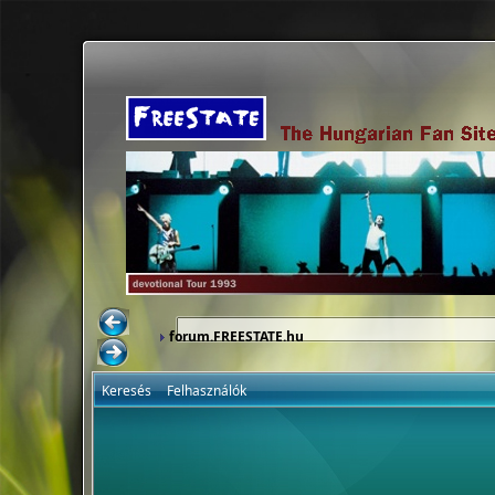
forum.FREESTATE.hu
Keresés
Felhasználók