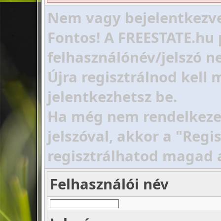
Nem vagy bejelentkezve!
Fontos! A FREESTATE.hu 
felhasználónév/jelszó ne
Újra regisztrálnod kell
jelentkezhetsz be.
Ha még nem rendelkezel 
jelszóval, akkor a "Regi
regisztrálhatod magad 
Felhasználói név