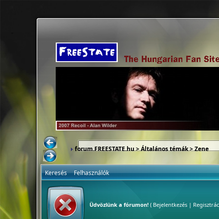
forum.FREESTATE.hu
>
Általános témák
>
Zene
Keresés
Felhasználók
Üdvözlünk a fórumon!
(
Bejelentkezés
|
Regisztrác