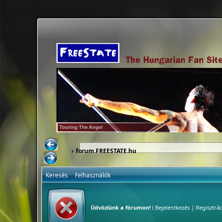
forum.FREESTATE.hu
Keresés
Felhasználók
Üdvözlünk a fórumon!
(
Bejelentkezés
|
Regisztrác