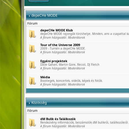
depeCHe MODE
Fórum
depeCHe MODE Klub
depeCHe MODE rajongók törzshelye. Minden, ami a csapattal k
A fórum házigazdái:
Moderátorok
Tour of the Universe 2009
2009 - Turnén a depeCHe MODE.
A fórum házigazdái:
Moderátorok
Egyéni projektek
Dave Gahan, Martin Gore, Recoil, DJ Fletch
A fórum házigazdái:
Moderátorok
Média
Bootlegek, koncertek, videók, képek és fotók.
A fórum házigazdái:
Moderátorok
Közösség
Fórum
dM Bulik és Találkozók
Rendezvény információk, beszámolók dM bulikról, találkozókról.
A fórum házigazdái:
Moderátorok