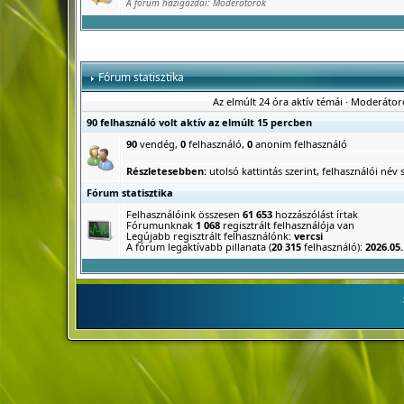
A fórum házigazdái:
Moderátorok
Fórum statisztika
Az elmúlt 24 óra aktív témái
·
Moderátor
90 felhasználó volt aktív az elmúlt 15 percben
90
vendég,
0
felhasználó,
0
anonim felhasználó
Részletesebben:
utolsó kattintás szerint
,
felhasználói név s
Fórum statisztika
Felhasználóink összesen
61 653
hozzászólást írtak
Fórumunknak
1 068
regisztrált felhasználója van
Legújabb regisztrált felhasználónk:
vercsi
A fórum legaktívabb pillanata (
20 315
felhasználó):
2026.05.