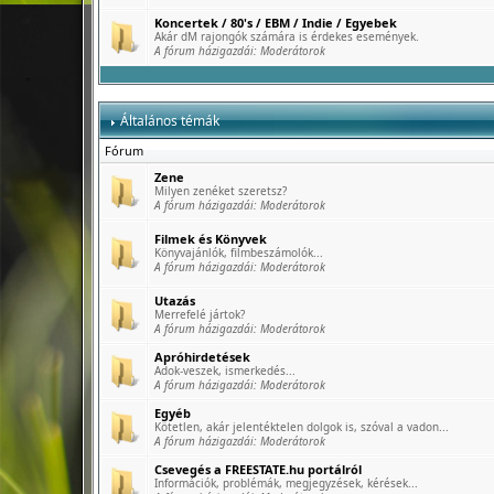
Koncertek / 80's / EBM / Indie / Egyebek
Akár dM rajongók számára is érdekes események.
A fórum házigazdái:
Moderátorok
Általános témák
Fórum
Zene
Milyen zenéket szeretsz?
A fórum házigazdái:
Moderátorok
Filmek és Könyvek
Könyvajánlók, filmbeszámolók...
A fórum házigazdái:
Moderátorok
Utazás
Merrefelé jártok?
A fórum házigazdái:
Moderátorok
Apróhirdetések
Adok-veszek, ismerkedés...
A fórum házigazdái:
Moderátorok
Egyéb
Kötetlen, akár jelentéktelen dolgok is, szóval a vadon...
A fórum házigazdái:
Moderátorok
Csevegés a FREESTATE.hu portálról
Információk, problémák, megjegyzések, kérések...