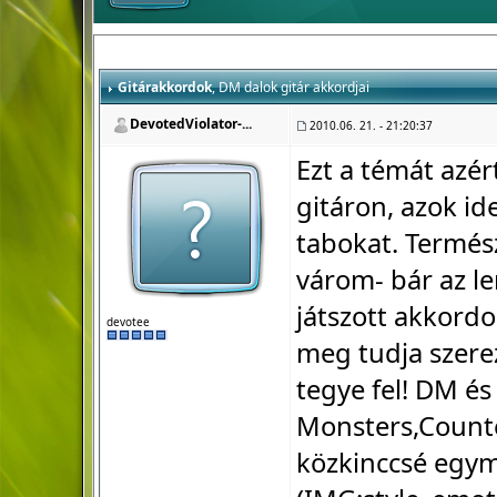
Gitárakkordok
, DM dalok gitár akkordjai
DevotedViolator-...
2010.06. 21. - 21:20:37
Ezt a témát azér
gitáron, azok ide
tabokat. Termés
várom- bár az le
játszott akkord
devotee
meg tudja szerez
tegye fel! DM é
Monsters,Counter
közkinccsé egym