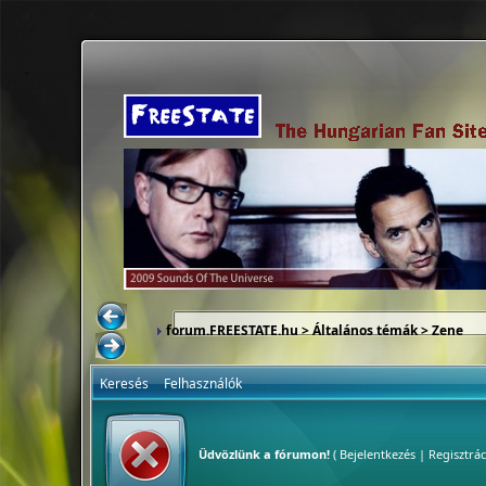
forum.FREESTATE.hu
>
Általános témák
>
Zene
Keresés
Felhasználók
Üdvözlünk a fórumon!
(
Bejelentkezés
|
Regisztrác