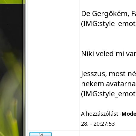
De Gergőkém, F
(IMG:
style_emot
Niki veled mi v
Jesszus, most n
nekem avatarnak
(IMG:
style_emot
A hozzászólást -
Mode
28. - 20:27:53