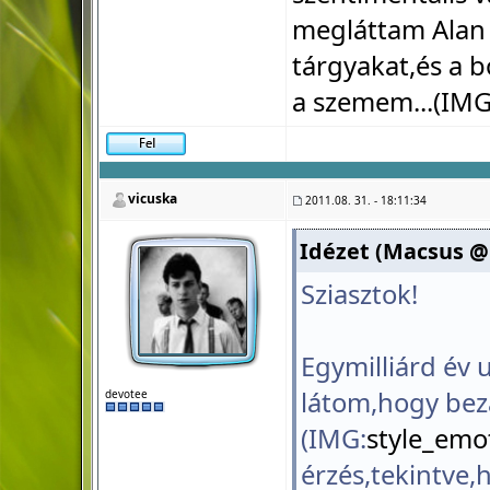
megláttam Alan 
tárgyakat,és a 
a szemem...(IMG
vicuska
2011.08. 31. - 18:11:34
Idézet (Macsus @ 2
Sziasztok!
Egymilliárd év 
látom,hogy bezá
devotee
(IMG:
style_emot
érzés,tekintve,