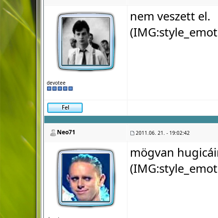
nem veszett el.
(IMG:
style_emot
devotee
Neo71
2011.06. 21. - 19:02:42
mögvan hugicá
(IMG:
style_emot