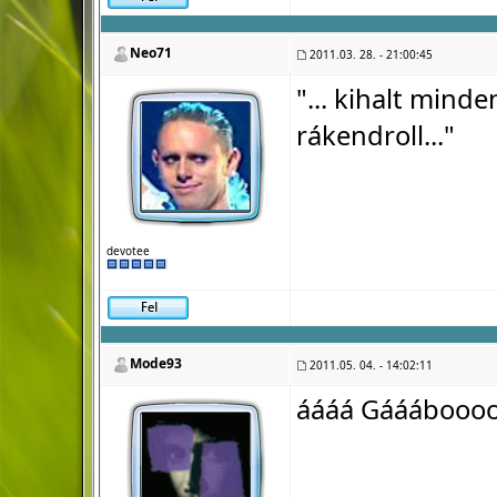
Neo71
2011.03. 28. - 21:00:45
"... kihalt minde
rákendroll..."
devotee
Mode93
2011.05. 04. - 14:02:11
áááá Gááábooo