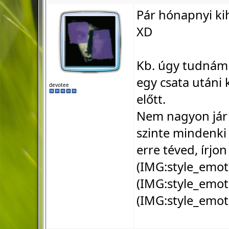
Pár hónapnyi ki
XD
Kb. úgy tudnám e
egy csata utáni
devotee
előtt.
Nem nagyon jár 
szinte mindenki 
erre téved, írjo
(IMG:
style_emot
(IMG:
style_emot
(IMG:
style_emot