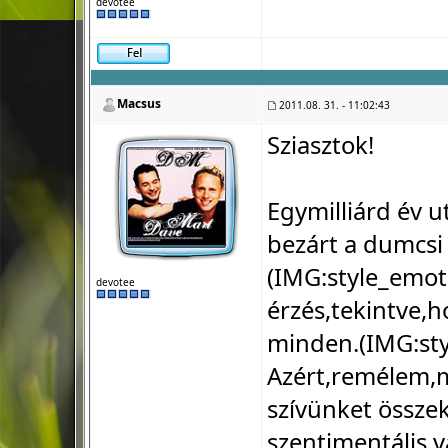
devotee
Macsus
2011.08. 31. - 11:02:43
Sziasztok!
Egymilliárd év u
bezárt a dumcsi 
(IMG:
style_emot
devotee
érzés,tekintve,
minden.(IMG:
st
Azért,remélem,mi
szívünket össze
szentimentális 