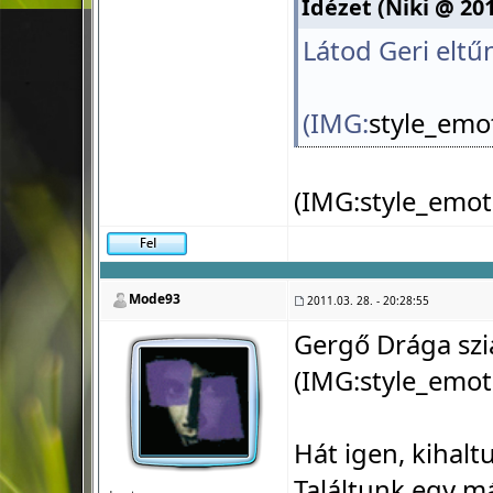
Idézet (Niki @ 201
Látod Geri eltűnt
(IMG:
style_emo
(IMG:
style_emot
Mode93
2011.03. 28. - 20:28:55
Gergő Drága szi
(IMG:
style_emot
Hát igen, kihalt
Találtunk egy m