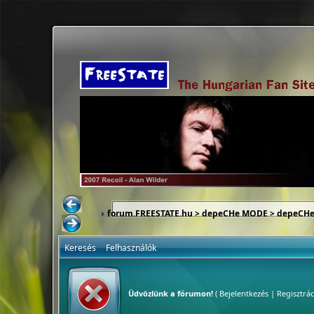
forum.FREESTATE.hu
>
depeCHe MODE
>
depeCHe
Keresés
Felhasználók
Üdvözlünk a fórumon!
(
Bejelentkezés
|
Regisztrác