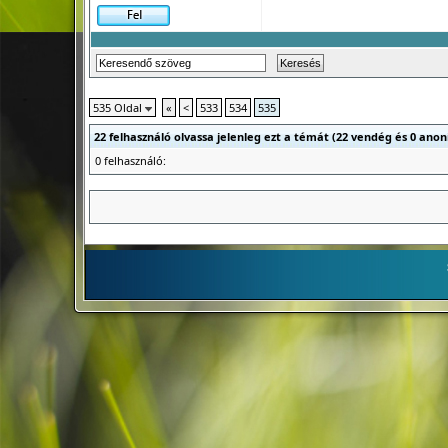
535 Oldal
«
<
533
534
535
22 felhasználó olvassa jelenleg ezt a témát (22 vendég és 0 anon
0 felhasználó: