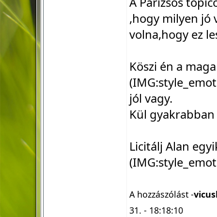
A Párizsos topic
,hogy milyen jó 
volna,hogy ez le
Köszi én a magam
(IMG:
style_emot
jól vagy.
Kül gyakrabban 
Licitálj Alan egy
(IMG:
style_emot
A hozzászólást -
vicus
31. - 18:18:10