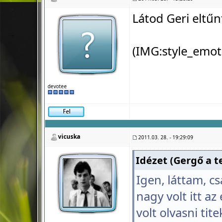
Látod Geri eltűnte
(IMG:
style_emot
devotee
vicuska
2011.03. 28. - 19:29:09
Idézet (Gergő a te
Igen, láttam, cs
nagy volt itt az
volt olvasni tite