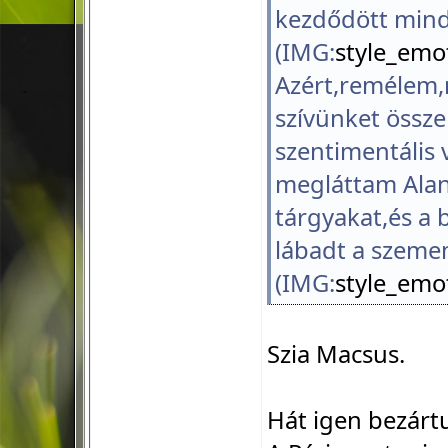
kezdődött min
(IMG:
style_emot
Azért,remélem,m
szívünket össz
szentimentális 
megláttam Alan
tárgyakat,és a
lábadt a szemem
(IMG:
style_emot
Szia Macsus.
Hát igen bezártu