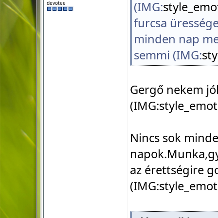
(IMG:
style_emot
devotee
furcsa üressége
minden nap meg
semmi (IMG:
st
Gergő nekem jól
(IMG:
style_emot
Nincs sok mind
napok.Munka,gyer
az érettségire 
(IMG:
style_emot