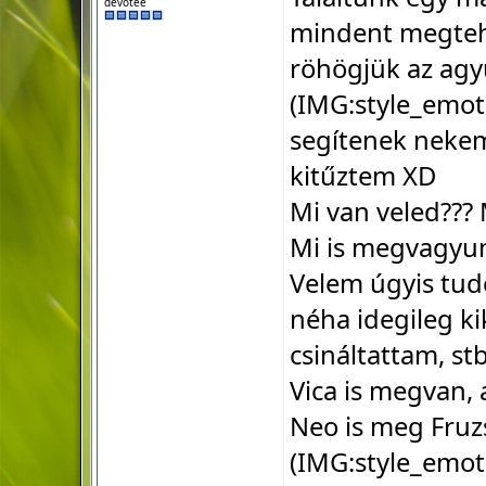
devotee
mindent megtehe
röhögjük az agy
(IMG:
style_emot
segítenek nekem 
kitűztem XD
Mi van veled??? M
Mi is megvagyunk
Velem úgyis tudo
néha idegileg kik
csináltattam, s
Vica is megvan, a
Neo is meg Fruz
(IMG:
style_emot