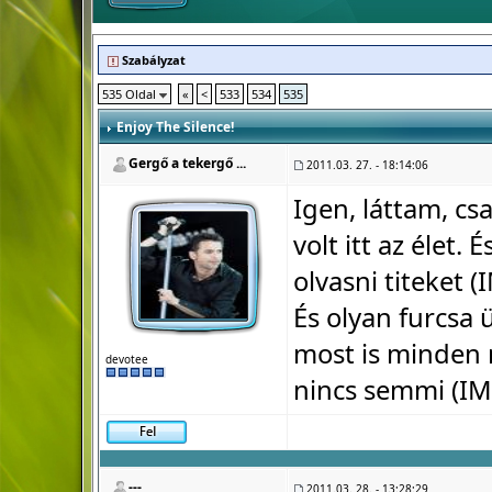
Szabályzat
535 Oldal
«
<
533
534
535
Enjoy The Silence!
Gergő a tekergő ...
2011.03. 27. - 18:14:06
Igen, láttam, cs
volt itt az élet.
olvasni titeket (
És olyan furcsa
most is minden 
devotee
nincs semmi (IM
---
2011.03. 28. - 13:28:29