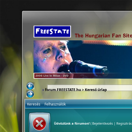
forum.FREESTATE.hu
> Kereső űrlap
Keresés
Felhasználók
Üdvözlünk a fórumon!
(
Bejelentkezés
|
Regisztrác