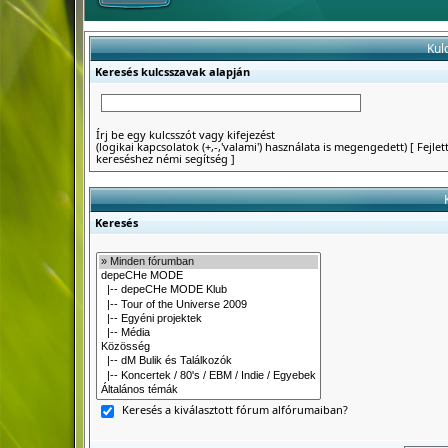
Kul
Keresés kulcsszavak alapján
Írj be egy kulcsszót vagy kifejezést
(logikai kapcsolatok (+,-,'valami') használata is megengedett)
[
Fejlet
kereséshez némi segítség
]
Keresés
Keresés a kiválasztott fórum alfórumaiban?