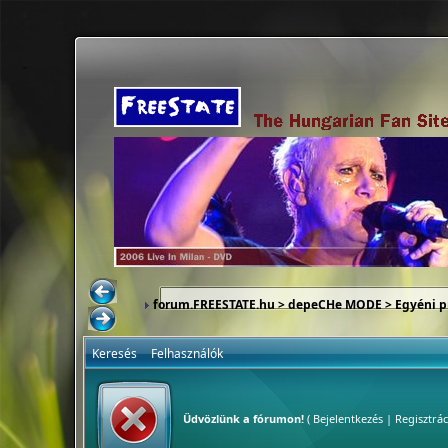
forum.FREESTATE.hu
>
depeCHe MODE
>
Egyéni p
Keresés
Felhasználók
Üdvözlünk a fórumon!
(
Bejelentkezés
|
Regisztrác