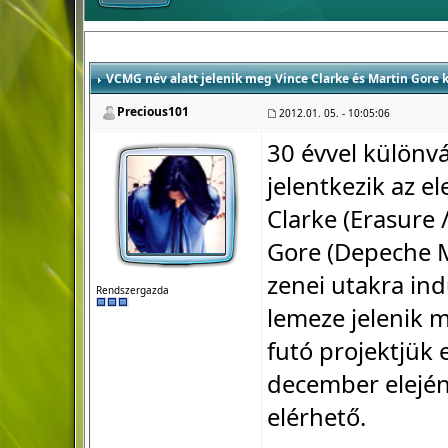
VCMG név alatt jelenik meg Vince Clarke és Martin Gore
Precious101
2012.01. 05. - 10:05:06
30 évvel különv
jelentkezik az e
Clarke (Erasure
Gore (Depeche M
zenei utakra ind
Rendszergazda
lemeze jelenik 
futó projektjük 
december elején
elérhető.