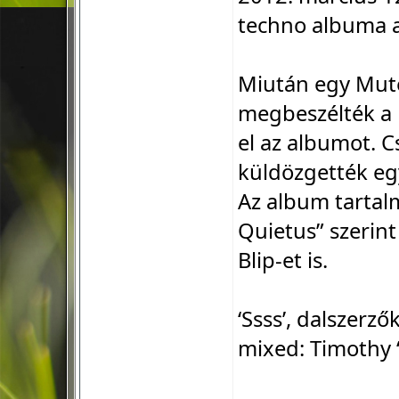
techno albuma a
Miután egy Mute 
megbeszélték a 
el az albumot. 
küldözgették eg
Az album tartal
Quietus” szerint
Blip-et is.
‘Ssss’, dalszerz
mixed: Timothy 