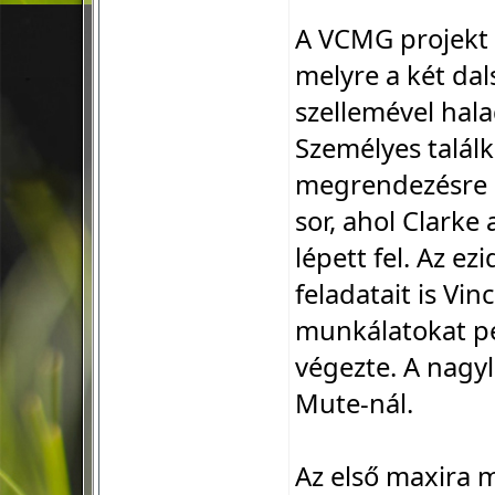
A VCMG projekt 
melyre a két dals
szellemével hala
Személyes talál
megrendezésre k
sor, ahol Clarke
lépett fel. Az e
feladatait is Vin
munkálatokat pe
végezte. A nagy
Mute-nál.
Az első maxira m