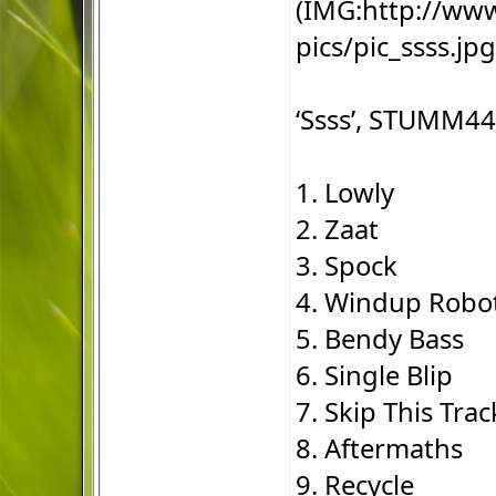
(IMG:
http://www
pics/pic_ssss.jpg
‘Ssss’, STUMM44
1. Lowly
2. Zaat
3. Spock
4. Windup Robo
5. Bendy Bass
6. Single Blip
7. Skip This Trac
8. Aftermaths
9. Recycle