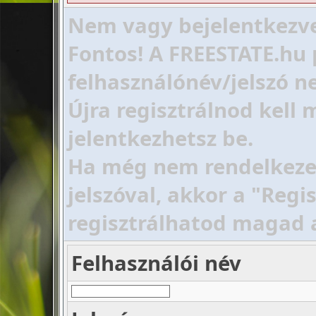
Nem vagy bejelentkezve!
Fontos! A FREESTATE.hu 
felhasználónév/jelszó ne
Újra regisztrálnod kell
jelentkezhetsz be.
Ha még nem rendelkezel 
jelszóval, akkor a "Regi
regisztrálhatod magad 
Felhasználói név