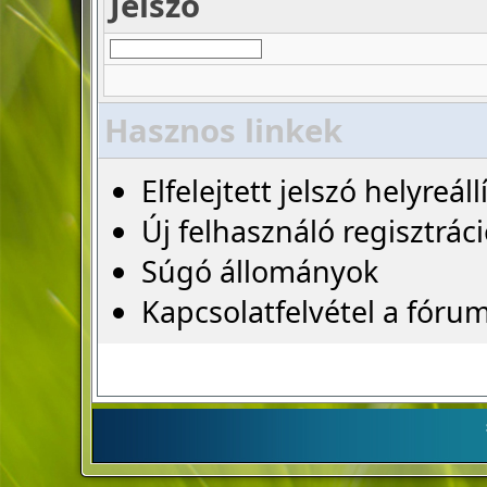
Jelszó
Hasznos linkek
Elfelejtett jelszó helyreáll
Új felhasználó regisztrác
Súgó állományok
Kapcsolatfelvétel a fóru