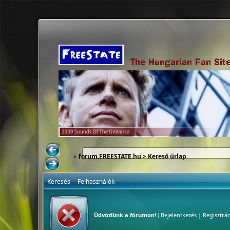
forum.FREESTATE.hu
> Kereső űrlap
Keresés
Felhasználók
Üdvözlünk a fórumon!
(
Bejelentkezés
|
Regisztrác