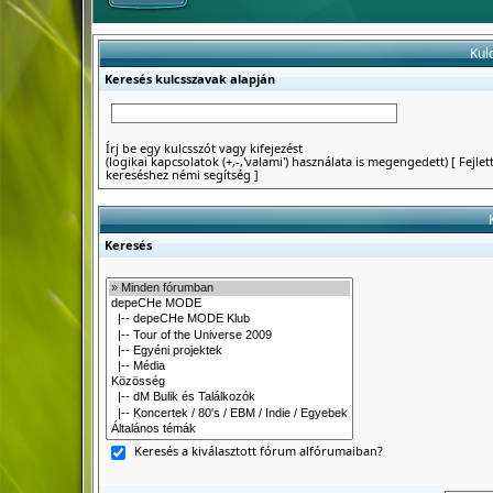
Kul
Keresés kulcsszavak alapján
Írj be egy kulcsszót vagy kifejezést
(logikai kapcsolatok (+,-,'valami') használata is megengedett)
[
Fejlet
kereséshez némi segítség
]
Keresés
Keresés a kiválasztott fórum alfórumaiban?