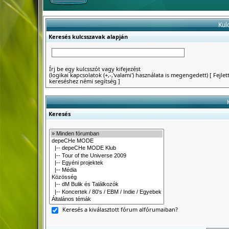
Kul
Keresés kulcsszavak alapján
Írj be egy kulcsszót vagy kifejezést
(logikai kapcsolatok (+,-,'valami') használata is megengedett)
[
Fejlet
kereséshez némi segítség
]
Keresés
Keresés a kiválasztott fórum alfórumaiban?