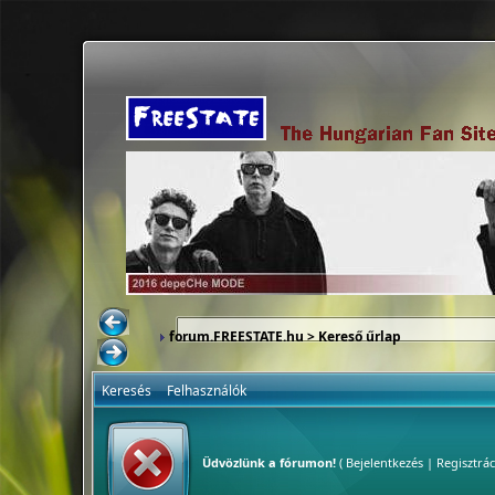
forum.FREESTATE.hu
> Kereső űrlap
Keresés
Felhasználók
Üdvözlünk a fórumon!
(
Bejelentkezés
|
Regisztrác