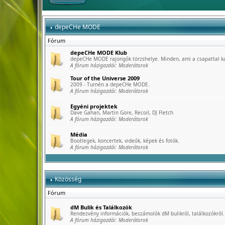
depeCHe MODE
Fórum
depeCHe MODE Klub
depeCHe MODE rajongók törzshelye. Minden, ami a csapattal k
A fórum házigazdái:
Moderátorok
Tour of the Universe 2009
2009 - Turnén a depeCHe MODE.
A fórum házigazdái:
Moderátorok
Egyéni projektek
Dave Gahan, Martin Gore, Recoil, DJ Fletch
A fórum házigazdái:
Moderátorok
Média
Bootlegek, koncertek, videók, képek és fotók.
A fórum házigazdái:
Moderátorok
Közösség
Fórum
dM Bulik és Találkozók
Rendezvény információk, beszámolók dM bulikról, találkozókról.
A fórum házigazdái:
Moderátorok