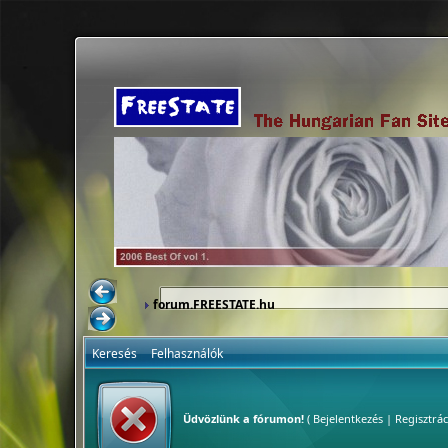
forum.FREESTATE.hu
Keresés
Felhasználók
Üdvözlünk a fórumon!
(
Bejelentkezés
|
Regisztrác