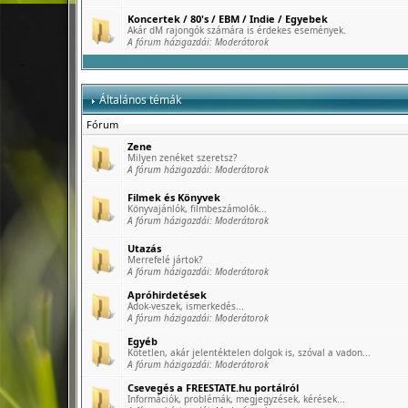
Koncertek / 80's / EBM / Indie / Egyebek
Akár dM rajongók számára is érdekes események.
A fórum házigazdái:
Moderátorok
Általános témák
Fórum
Zene
Milyen zenéket szeretsz?
A fórum házigazdái:
Moderátorok
Filmek és Könyvek
Könyvajánlók, filmbeszámolók...
A fórum házigazdái:
Moderátorok
Utazás
Merrefelé jártok?
A fórum házigazdái:
Moderátorok
Apróhirdetések
Adok-veszek, ismerkedés...
A fórum házigazdái:
Moderátorok
Egyéb
Kötetlen, akár jelentéktelen dolgok is, szóval a vadon...
A fórum házigazdái:
Moderátorok
Csevegés a FREESTATE.hu portálról
Információk, problémák, megjegyzések, kérések...