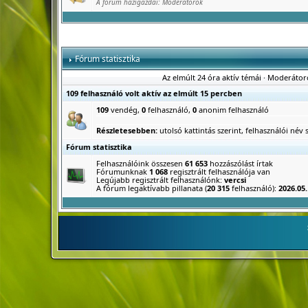
A fórum házigazdái:
Moderátorok
Fórum statisztika
Az elmúlt 24 óra aktív témái
·
Moderátor
109 felhasználó volt aktív az elmúlt 15 percben
109
vendég,
0
felhasználó,
0
anonim felhasználó
Részletesebben:
utolsó kattintás szerint
,
felhasználói név s
Fórum statisztika
Felhasználóink összesen
61 653
hozzászólást írtak
Fórumunknak
1 068
regisztrált felhasználója van
Legújabb regisztrált felhasználónk:
vercsi
A fórum legaktívabb pillanata (
20 315
felhasználó):
2026.05.